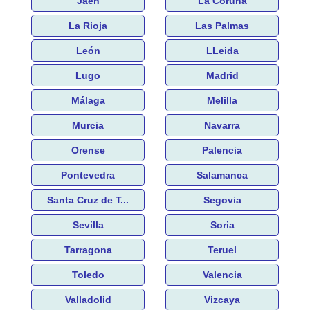
Jaén
La Coruña
La Rioja
Las Palmas
León
LLeida
Lugo
Madrid
Málaga
Melilla
Murcia
Navarra
Orense
Palencia
Pontevedra
Salamanca
Santa Cruz de T...
Segovia
Sevilla
Soria
Tarragona
Teruel
Toledo
Valencia
Valladolid
Vizcaya