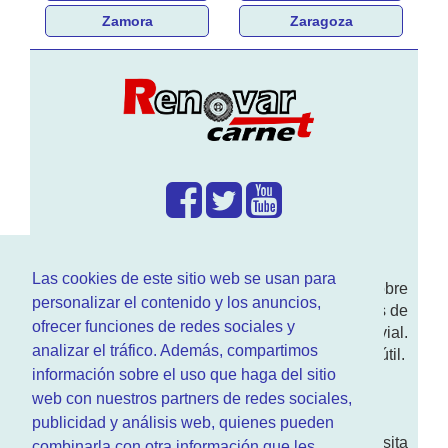
Zamora
Zaragoza
¿Que hacemos?
Las cookies de este sitio web se usan para
En
www.RenovarCarnet.com
Te contamos sobre
personalizar el contenido y los anuncios,
la
renovación del permiso
de conducir, noticias de
ofrecer funciones de redes sociales y
actualidad motor y sobre todo seguridad vial.
analizar el tráfico. Además, compartimos
Ademas tenemos todo tipo de información DGT útil.
información sobre el uso que haga del sitio
¿Quienes somos?
web con nuestros partners de redes sociales,
publicidad y análisis web, quienes pueden
Quieres saber quien mantiene la pagina, visita
combinarla con otra información que les