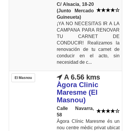
C/ Alsacia, 18-20
(Junto Mercado
Guineueta)
¡YA NO NECESITAS IR A LA
CAMPANA PARA RENOVAR
TU CARNET DE
CONDUCIR! Realizamos la
renovación de tu carnet de
conducir en el acto, sin
necesidad de c...
A 6.56 kms
El Masnou
Àgora Clinic
Maresme (El
Masnou)
Calle Navarra,
58
Àgora Clínic Maresme és un
nou centre mèdic privat ubicat