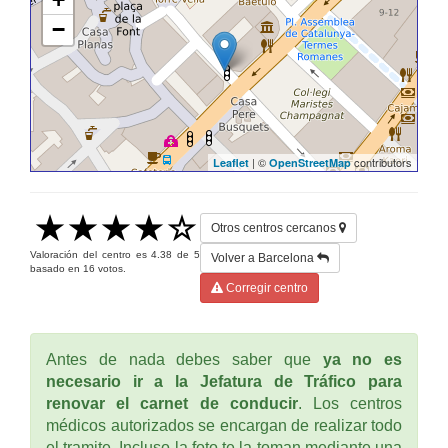
−
| ©
contributors
Leaflet
OpenStreetMap
Otros centros cercanos
Valoración del centro es
4.38
de
5
Volver a Barcelona
basado en
16
votos.
Corregir centro
Antes de nada debes saber que
ya no es
necesario ir a la Jefatura de Tráfico para
renovar el carnet de conducir
. Los centros
médicos autorizados se encargan de realizar todo
el tramite. Incluso la foto te la toman mediante una