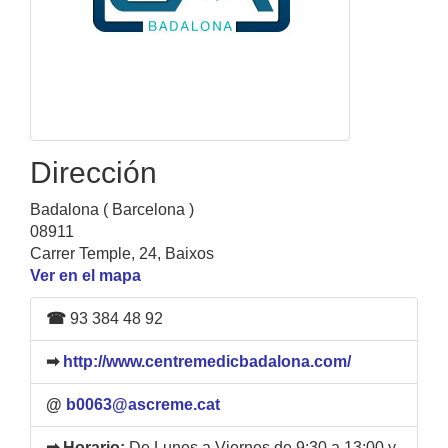
Dirección
Badalona ( Barcelona )
08911
Carrer Temple, 24, Baixos
Ver en el mapa
☎
93 384 48 92
➡
http://www.centremedicbadalona.com/
@
b0063@ascreme.cat
➡ Horario:
De Lunes a Viernes de 9:30 a 13:00 y