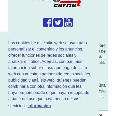
¿Que hacemos?
Las cookies de este sitio web se usan para
En
www.RenovarCarnet.com
Te contamos sobre
personalizar el contenido y los anuncios,
la
renovación del permiso
de conducir, noticias de
ofrecer funciones de redes sociales y
actualidad motor y sobre todo seguridad vial.
analizar el tráfico. Además, compartimos
Ademas tenemos todo tipo de información DGT útil.
información sobre el uso que haga del sitio
¿Quienes somos?
web con nuestros partners de redes sociales,
publicidad y análisis web, quienes pueden
Quieres saber quien mantiene la pagina, visita
combinarla con otra información que les
nuestra
sección de contacto
. Aquí tienes nuesto
haya proporcionado o que hayan recopilado
aviso legal
. Basicamente no queremos engañar a
a partir del uso que haya hecho de sus
nadie.
servicios.
Información
Este sitio web es desarrollado y mantenido con
por