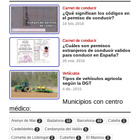
Carnet de conducir
¿Qué significan los códigos en
el permiso de conducir?
10 feb. 2016
Carnet de conducir
¿Cuáles son permisos
extranjeros de conducir validos
para conducir en España?
26 ene. 2016
Vehículos
Tipos de vehículos agricola
según la DGT
4 dic. 2015
Municipios con centro
médico:
Arenys de Mar
Badalona
Barcelona
Calella
2
10
49
1
Castelldefels
Cerdanyola del Vallès
3
5
Cornellà de Llobregat
Cubelles
El Masnou
2
1
2