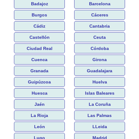
Badajoz
Barcelona
Burgos
Cáceres
Cádiz
Cantabria
Castellón
Ceuta
Ciudad Real
Córdoba
Cuenca
Girona
Granada
Guadalajara
Guipúzcoa
Huelva
Huesca
Islas Baleares
Jaén
La Coruña
La Rioja
Las Palmas
León
LLeida
Lugo
Madrid