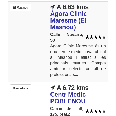
A 6.63 kms
El Masnou
Àgora Clinic
Maresme (El
Masnou)
Calle Navarra,
58
Àgora Clínic Maresme és un
nou centre mèdic privat ubicat
al Masnou i afiliat a les
principals mútues. Compta
amb un selecte ventall de
professionals...
A 6.72 kms
Barcelona
Centr Medic
POBLENOU
Carrer de llull,
175, pral.2