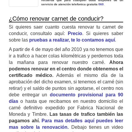
recuerda que para cualquier duda dispones de un
servicio de atención telefonica gratuita
060
.
¿Cómo renovar carnet de conducir?
Si quieres saer cuanto cuesta renovar tu carnet de
conducir, consultalo aquí:
Precio
. Si quieres saber
sobre las
pruebas a realizar, te lo contamos aquí
.
A partir de 4 de mayo del año 2010 ya no tenemos que
ir a trafico a hacer colas kilométricas y perdernos toda
la mañana para renovar nuestro carné.
Ahora
podemos renovar en el centro donde obtenemos el
certificado médico.
Además el mismo día de la
aprobación del dicho examen, si tenemos el carné (sin
retirar) y el saldo de puntos sin agotarse, el centro nos
debe entregar un
documento provisional para 90
días
o hasta que recibamos en nuestro domicilio el
carné definitivo expedido por Fabrica Nacional de
Moneda y Timbre.
Las tasas de trafico también las
pagamos ahí.
Para mas detalles aquí puedes leer
mas sobre la renovación.
Debajo tienes un video