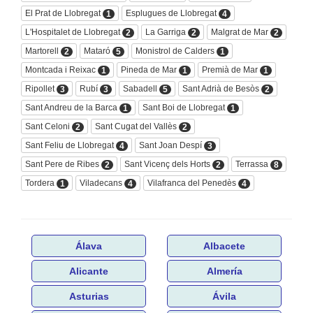
El Prat de Llobregat
Esplugues de Llobregat
1
4
L'Hospitalet de Llobregat
La Garriga
Malgrat de Mar
2
2
2
Martorell
Mataró
Monistrol de Calders
2
5
1
Montcada i Reixac
Pineda de Mar
Premià de Mar
1
1
1
Ripollet
Rubí
Sabadell
Sant Adrià de Besòs
3
3
5
2
Sant Andreu de la Barca
Sant Boi de Llobregat
1
1
Sant Celoni
Sant Cugat del Vallès
2
2
Sant Feliu de Llobregat
Sant Joan Despí
4
3
Sant Pere de Ribes
Sant Vicenç dels Horts
Terrassa
2
2
8
Tordera
Viladecans
Vilafranca del Penedès
1
4
4
Álava
Albacete
Alicante
Almería
Asturias
Ávila