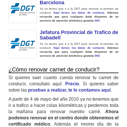
Barcelona
Ya no tienes que ir a la DGT para renovar el permiso de
conducir.
Aquí tienes los datos de contacto
.
Ademas
recuerda que para cualquier duda dispones de un
servicio de atención telefonica gratuita
060
.
Jefatura Provincial de Trafico de
Sabadell
Ya no tienes que ir a la DGT para renovar el permiso de
conducir.
Aquí tienes los datos de contacto
.
Ademas
recuerda que para cualquier duda dispones de un
servicio de atención telefonica gratuita
060
.
¿Cómo renovar carnet de conducir?
Si quieres saer cuanto cuesta renovar tu carnet de
conducir, consultalo aquí:
Precio
. Si quieres saber
sobre las
pruebas a realizar, te lo contamos aquí
.
A partir de 4 de mayo del año 2010 ya no tenemos que
ir a trafico a hacer colas kilométricas y perdernos toda
la mañana para renovar nuestro carné.
Ahora
podemos renovar en el centro donde obtenemos el
certificado médico.
Además el mismo día de la