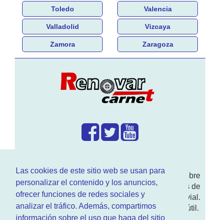
Toledo
Valencia
Valladolid
Vizcaya
Zamora
Zaragoza
¿Que hacemos?
Las cookies de este sitio web se usan para
En
www.RenovarCarnet.com
Te contamos sobre
personalizar el contenido y los anuncios,
la
renovación del permiso
de conducir, noticias de
ofrecer funciones de redes sociales y
actualidad motor y sobre todo seguridad vial.
analizar el tráfico. Además, compartimos
Ademas tenemos todo tipo de información DGT útil.
información sobre el uso que haga del sitio