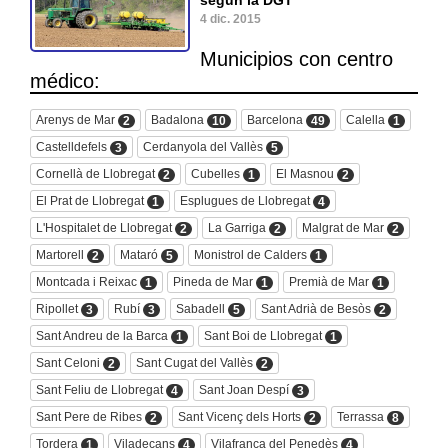
4 dic. 2015
Municipios con centro
médico:
Arenys de Mar
Badalona
Barcelona
Calella
2
10
49
1
Castelldefels
Cerdanyola del Vallès
3
5
Cornellà de Llobregat
Cubelles
El Masnou
2
1
2
El Prat de Llobregat
Esplugues de Llobregat
1
4
L'Hospitalet de Llobregat
La Garriga
Malgrat de Mar
2
2
2
Martorell
Mataró
Monistrol de Calders
2
5
1
Montcada i Reixac
Pineda de Mar
Premià de Mar
1
1
1
Ripollet
Rubí
Sabadell
Sant Adrià de Besòs
3
3
5
2
Sant Andreu de la Barca
Sant Boi de Llobregat
1
1
Sant Celoni
Sant Cugat del Vallès
2
2
Sant Feliu de Llobregat
Sant Joan Despí
4
3
Sant Pere de Ribes
Sant Vicenç dels Horts
Terrassa
2
2
8
Tordera
Viladecans
Vilafranca del Penedès
1
4
4