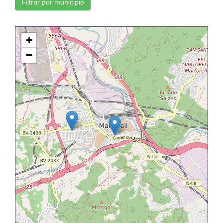
Filtrar por municipio
+
−