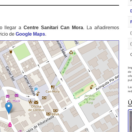
o llegar a
Centre Sanitari Can Mora
. La añadiremos
vicio de
Google Maps
.
Imp
de
of
pub
La
red
Ú