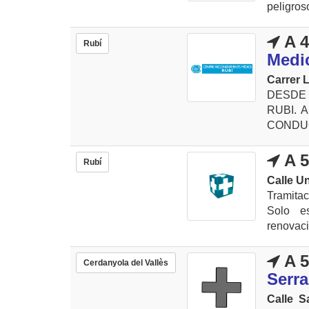
peligros
A 4
Rubí
Medi
Carrer L
DESDE 
RUBI. A
CONDUCIR
A 5
Rubí
Calle Un
Tramita
Solo e
renovaci
A 5
Cerdanyola del Vallès
Serra
Calle S