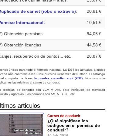
Renovación de carnet hasta 4 años:
19,67 €
Duplicado de carnet (robo o extravio)
:
20,81 €
Permiso Internacional:
10,51 €
(*) Obtención permisos
94,05 €
(*) Obtención licencias
44,58 €
Canjes, recuperación de puntos... etc.
28,87 €
ortes únicos para todo el territorio nacional. La DGT los actualiza a inicios
 cada año conforme a los Presupuestos Generales del Estado. El catálogo
icial completo de tasas
lo puedes consultar aquí (PDF)
. Nosotros solo
licamos las relativas al carnet de conducir.
s licencias de conducir son LCM y LVA, para vehículos de movilidad
ucida y agricolas. Los permisos son AM, A, B, C... etc.
ltimos articulos
Carnet de conducir
¿Qué significan los
códigos en el permiso de
conducir?
10 feb. 2016