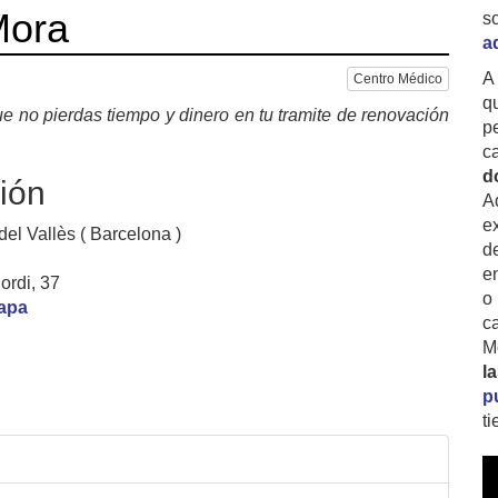
Mora
s
a
A
Centro Médico
q
e no pierdas tiempo y dinero en tu tramite de renovación
p
c
d
ión
A
ex
el Vallès ( Barcelona )
d
e
ordi, 37
o
mapa
c
M
l
p
t