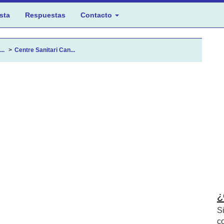
sta
Respuestas
Contacto
..
Centre Sanitari Can...
¿
S
c