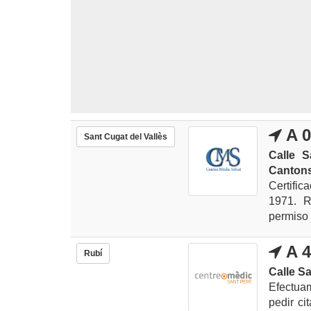
A 0
Sant Cugat del Vallès
Calle S
Canton
Certific
1971. R
permiso 
A 4
Rubí
Calle Sa
Efectua
pedir ci