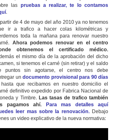
obre las
pruebas a realizar, te lo contamos
quí
.
 partir de 4 de mayo del año 2010 ya no tenemos
ue ir a trafico a hacer colas kilométricas y
erdernos toda la mañana para renovar nuestro
arné.
Ahora podemos renovar en el centro
onde obtenemos el certificado médico.
demás el mismo día de la aprobación del dicho
amen, si tenemos el carné (sin retirar) y el saldo
e puntos sin agotarse, el centro nos debe
ntregar un
documento provisional para 90 días
 hasta que recibamos en nuestro domicilio el
arné definitivo expedido por Fabrica Nacional de
oneda y Timbre.
Las tasas de trafico también
as pagamos ahí.
Para mas detalles aquí
uedes leer mas sobre la renovación.
Debajo
ienes un video explicativo de la nueva normativa: