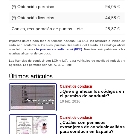
(*) Obtención permisos
94,05 €
(*) Obtención licencias
44,58 €
Canjes, recuperación de puntos... etc.
28,87 €
Importes únicos para todo el territorio nacional. La DGT los actualiza a inicios de
cada año conforme a los Presupuestos Generales del Estado. El catálogo oficial
completo de tasas
lo puedes consultar aquí (PDF)
. Nosotros solo publicamos las
relativas al carnet de conducir.
Las licencias de conducir son LCM y LVA, para vehículos de movilidad reducida y
agricolas. Los permisos son AM, A, B, C... etc.
Últimos articulos
Carnet de conducir
¿Qué significan los códigos en
el permiso de conducir?
10 feb. 2016
Carnet de conducir
¿Cuáles son permisos
extranjeros de conducir validos
para conducir en España?