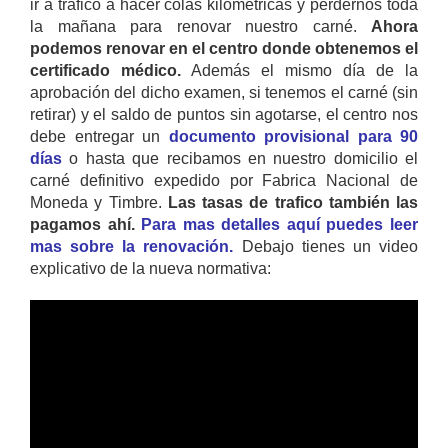
ir a trafico a hacer colas kilométricas y perdernos toda
la mañana para renovar nuestro carné.
Ahora
podemos renovar en el centro donde obtenemos el
certificado médico.
Además el mismo día de la
aprobación del dicho examen, si tenemos el carné (sin
retirar) y el saldo de puntos sin agotarse, el centro nos
debe entregar un
documento provisional para 90
días
o hasta que recibamos en nuestro domicilio el
carné definitivo expedido por Fabrica Nacional de
Moneda y Timbre.
Las tasas de trafico también las
pagamos ahí.
Para mas detalles aquí puedes leer
mas sobre la renovación.
Debajo tienes un video
explicativo de la nueva normativa: