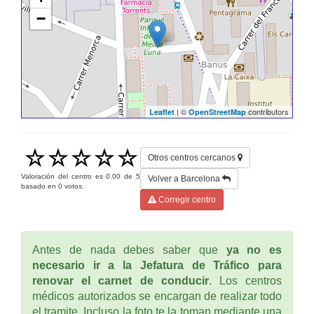
−
| ©
contributors
Leaflet
OpenStreetMap
Otros centros cercanos
Valoración del centro es
0.00
de
5
Volver a Barcelona
basado en
0
votos.
Corregir centro
Antes de nada debes saber que
ya no es
necesario ir a la Jefatura de Tráfico para
renovar el carnet de conducir
. Los centros
médicos autorizados se encargan de realizar todo
el tramite. Incluso la foto te la toman mediante una