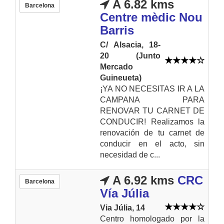
A 6.82 kms
Barcelona
Centre mèdic Nou
Barris
C/ Alsacia, 18-
20 (Junto
Mercado
Guineueta)
¡YA NO NECESITAS IR A LA
CAMPANA PARA
RENOVAR TU CARNET DE
CONDUCIR! Realizamos la
renovación de tu carnet de
conducir en el acto, sin
necesidad de c...
A 6.92 kms
CRC
Barcelona
Vía Júlia
Via Júlia, 14
Centro homologado por la