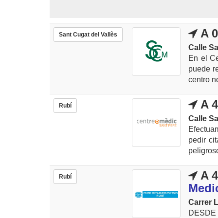
A 0
Sant Cugat del Vallès
Calle Sa
En el Ce
puede re
centro n
A 4
Rubí
Calle Sa
Efectua
pedir ci
peligros
A 4
Rubí
Medi
Carrer L
DESDE 