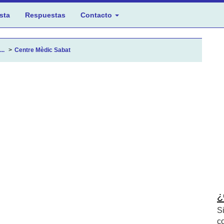
sta
Respuestas
Contacto
..
Centre Mèdic Sabat
¿
S
c