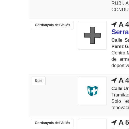
RUBI. A
CONDUCIR
A 4
Cerdanyola del Vallès
Serra
Calle S
Perez G
Centro M
de arma
deportivo
A 4
Rubí
Calle Un
Tramita
Solo e
renovaci
A 5
Cerdanyola del Vallès