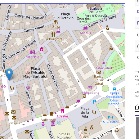
Imp
de
of
pub
La
red
Ú