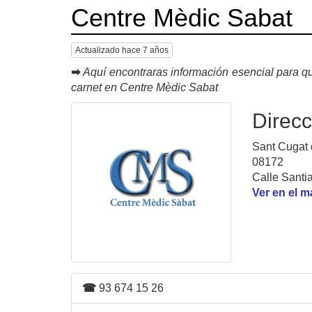
Centre Mèdic Sabat
Actualizado hace 7 años
➡
Aquí encontraras información esencial para qu
carnet en Centre Mèdic Sabat
Direcc
Sant Cugat d
08172
Calle Santi
Ver en el 
☎
93 674 15 26