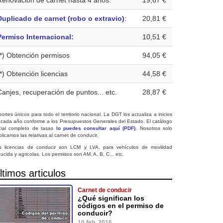
Renovación de carnet hasta 4 años:
19,67 €
Duplicado de carnet (robo o extravio)
:
20,81 €
Permiso Internacional:
10,51 €
(*) Obtención permisos
94,05 €
(*) Obtención licencias
44,58 €
Canjes, recuperación de puntos... etc.
28,87 €
ortes únicos para todo el territorio nacional. La DGT los actualiza a inicios
 cada año conforme a los Presupuestos Generales del Estado. El catálogo
icial completo de tasas
lo puedes consultar aquí (PDF)
. Nosotros solo
licamos las relativas al carnet de conducir.
s licencias de conducir son LCM y LVA, para vehículos de movilidad
ucida y agricolas. Los permisos son AM, A, B, C... etc.
ltimos articulos
Carnet de conducir
¿Qué significan los
códigos en el permiso de
conducir?
10 feb. 2016