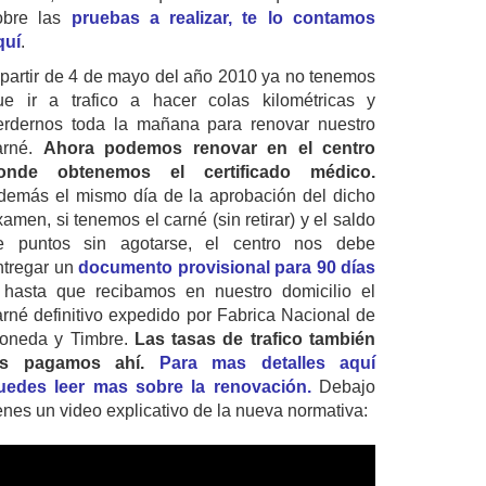
obre las
pruebas a realizar, te lo contamos
quí
.
 partir de 4 de mayo del año 2010 ya no tenemos
ue ir a trafico a hacer colas kilométricas y
erdernos toda la mañana para renovar nuestro
arné.
Ahora podemos renovar en el centro
onde obtenemos el certificado médico.
demás el mismo día de la aprobación del dicho
amen, si tenemos el carné (sin retirar) y el saldo
e puntos sin agotarse, el centro nos debe
ntregar un
documento provisional para 90 días
 hasta que recibamos en nuestro domicilio el
arné definitivo expedido por Fabrica Nacional de
oneda y Timbre.
Las tasas de trafico también
as pagamos ahí.
Para mas detalles aquí
uedes leer mas sobre la renovación.
Debajo
ienes un video explicativo de la nueva normativa: