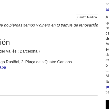
s
a
A
Centro Médico
q
e no pierdas tiempo y dinero en tu tramite de renovación
p
c
d
ión
A
ex
el Vallès ( Barcelona )
d
e
ago Rusiñol, 2. Plaça dels Quatre Cantons
o
mapa
c
M
l
p
t