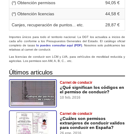
(*) Obtención permisos
94,05 €
(*) Obtención licencias
44,58 €
Canjes, recuperación de puntos... etc.
28,87 €
Importes únicos para todo el territorio nacional. La DGT los actualiza a inicios de
cada año conforme a los Presupuestos Generales del Estado. El catálogo oficial
completo de tasas
lo puedes consultar aquí (PDF)
. Nosotros solo publicamos las
relativas al carnet de conducir.
Las licencias de conducir son LCM y LVA, para vehículos de movilidad reducida y
agricolas. Los permisos son AM, A, B, C... etc.
Últimos articulos
Carnet de conducir
¿Qué significan los códigos en
el permiso de conducir?
10 feb. 2016
Carnet de conducir
¿Cuáles son permisos
extranjeros de conducir validos
para conducir en España?
26 ene. 2016