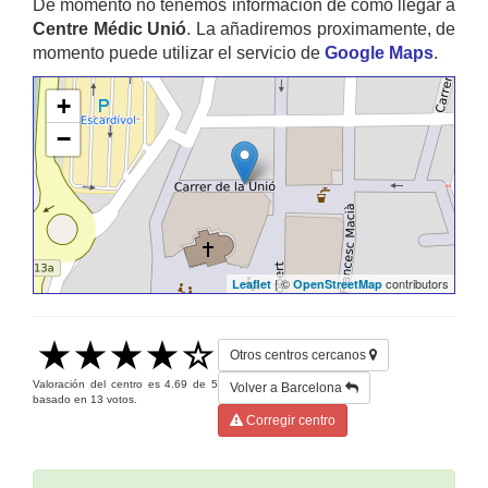
De momento no tenemos información de cómo llegar a
Centre Médic Unió
. La añadiremos proximamente, de
momento puede utilizar el servicio de
Google Maps
.
+
−
| ©
contributors
Leaflet
OpenStreetMap
Otros centros cercanos
Valoración del centro es
4.69
de
5
Volver a Barcelona
basado en
13
votos.
Corregir centro