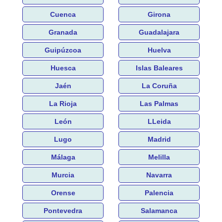
Cuenca
Girona
Granada
Guadalajara
Guipúzcoa
Huelva
Huesca
Islas Baleares
Jaén
La Coruña
La Rioja
Las Palmas
León
LLeida
Lugo
Madrid
Málaga
Melilla
Murcia
Navarra
Orense
Palencia
Pontevedra
Salamanca