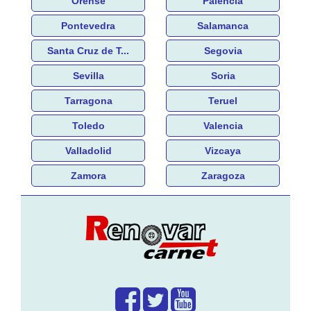
Orense
Palencia
Pontevedra
Salamanca
Santa Cruz de T...
Segovia
Sevilla
Soria
Tarragona
Teruel
Toledo
Valencia
Valladolid
Vizcaya
Zamora
Zaragoza