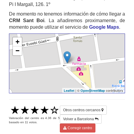
Pi I Margall, 126. 1º
De momento no tenemos información de cómo llegar a
CRM Sant Boi
. La añadiremos proximamente, de
momento puede utilizar el servicio de
Google Maps
.
+
−
| ©
contributors
Leaflet
OpenStreetMap
Otros centros cercanos
Valoración del centro es
4.36
de
5
Volver a Barcelona
basado en
11
votos.
Corregir centro