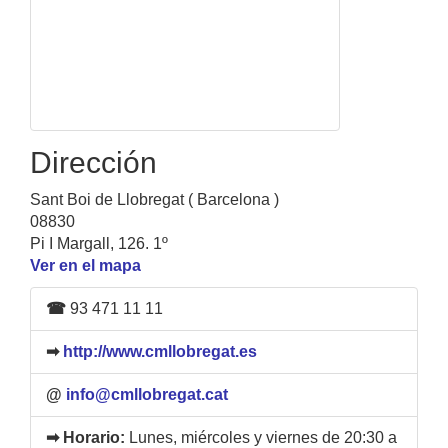
Dirección
Sant Boi de Llobregat ( Barcelona )
08830
Pi I Margall, 126. 1º
Ver en el mapa
☎
93 471 11 11
➡
http://www.cmllobregat.es
@
info@cmllobregat.cat
➡ Horario:
Lunes, miércoles y viernes de 20:30 a