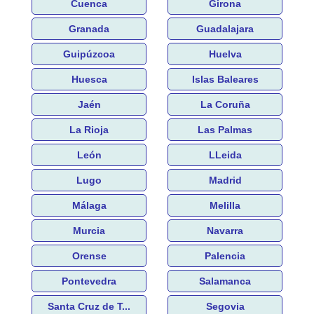
Cuenca
Girona
Granada
Guadalajara
Guipúzcoa
Huelva
Huesca
Islas Baleares
Jaén
La Coruña
La Rioja
Las Palmas
León
LLeida
Lugo
Madrid
Málaga
Melilla
Murcia
Navarra
Orense
Palencia
Pontevedra
Salamanca
Santa Cruz de T...
Segovia