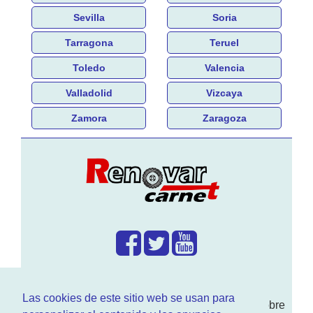
Sevilla
Soria
Tarragona
Teruel
Toledo
Valencia
Valladolid
Vizcaya
Zamora
Zaragoza
¿Que hacemos?
Las cookies de este sitio web se usan para
En
www.RenovarCarnet.com
Te contamos sobre