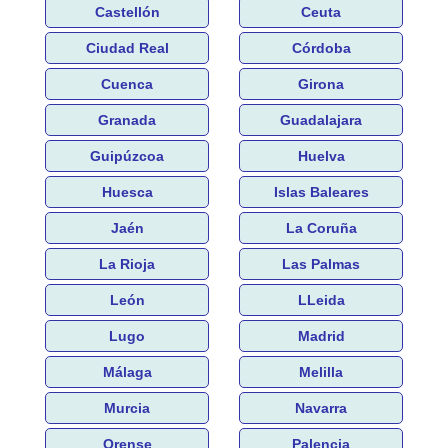
Castellón
Ceuta
Ciudad Real
Córdoba
Cuenca
Girona
Granada
Guadalajara
Guipúzcoa
Huelva
Huesca
Islas Baleares
Jaén
La Coruña
La Rioja
Las Palmas
León
LLeida
Lugo
Madrid
Málaga
Melilla
Murcia
Navarra
Orense
Palencia