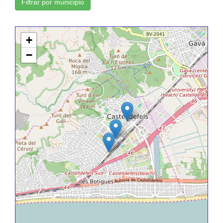
Filtrar por municipio
+
−