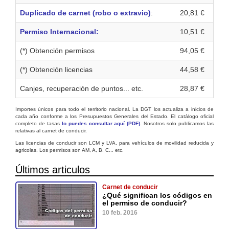
Duplicado de carnet (robo o extravio)
:
20,81 €
Permiso Internacional:
10,51 €
(*) Obtención permisos
94,05 €
(*) Obtención licencias
44,58 €
Canjes, recuperación de puntos... etc.
28,87 €
Importes únicos para todo el territorio nacional. La DGT los actualiza a inicios de
cada año conforme a los Presupuestos Generales del Estado. El catálogo oficial
completo de tasas
lo puedes consultar aquí (PDF)
. Nosotros solo publicamos las
relativas al carnet de conducir.
Las licencias de conducir son LCM y LVA, para vehículos de movilidad reducida y
agricolas. Los permisos son AM, A, B, C... etc.
Últimos articulos
Carnet de conducir
¿Qué significan los códigos en
el permiso de conducir?
10 feb. 2016