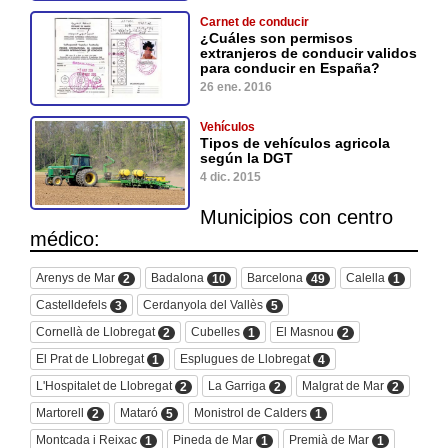
Carnet de conducir
¿Cuáles son permisos
extranjeros de conducir validos
para conducir en España?
26 ene. 2016
Vehículos
Tipos de vehículos agricola
según la DGT
4 dic. 2015
Municipios con centro
médico:
Arenys de Mar
Badalona
Barcelona
Calella
2
10
49
1
Castelldefels
Cerdanyola del Vallès
3
5
Cornellà de Llobregat
Cubelles
El Masnou
2
1
2
El Prat de Llobregat
Esplugues de Llobregat
1
4
L'Hospitalet de Llobregat
La Garriga
Malgrat de Mar
2
2
2
Martorell
Mataró
Monistrol de Calders
2
5
1
Montcada i Reixac
Pineda de Mar
Premià de Mar
1
1
1