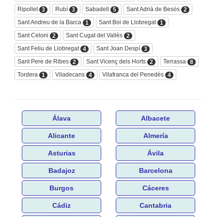
Ripollet
Rubí
Sabadell
Sant Adrià de Besòs
3
3
5
2
Sant Andreu de la Barca
Sant Boi de Llobregat
1
1
Sant Celoni
Sant Cugat del Vallès
2
2
Sant Feliu de Llobregat
Sant Joan Despí
4
3
Sant Pere de Ribes
Sant Vicenç dels Horts
Terrassa
2
2
8
Tordera
Viladecans
Vilafranca del Penedès
1
4
4
Álava
Albacete
Alicante
Almería
Asturias
Ávila
Badajoz
Barcelona
Burgos
Cáceres
Cádiz
Cantabria