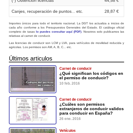
(*) Obtención licencias
44,58 €
Canjes, recuperación de puntos... etc.
28,87 €
Importes únicos para todo el territorio nacional. La DGT los actualiza a inicios de
cada año conforme a los Presupuestos Generales del Estado. El catálogo oficial
completo de tasas
lo puedes consultar aquí (PDF)
. Nosotros solo publicamos las
relativas al carnet de conducir.
Las licencias de conducir son LCM y LVA, para vehículos de movilidad reducida y
agricolas. Los permisos son AM, A, B, C... etc.
Últimos articulos
Carnet de conducir
¿Qué significan los códigos en
el permiso de conducir?
10 feb. 2016
Carnet de conducir
¿Cuáles son permisos
extranjeros de conducir validos
para conducir en España?
26 ene. 2016
Vehículos