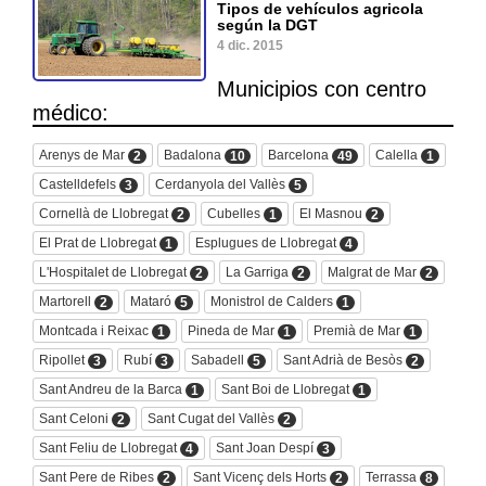
Tipos de vehículos agricola
según la DGT
4 dic. 2015
Municipios con centro
médico:
Arenys de Mar
Badalona
Barcelona
Calella
2
10
49
1
Castelldefels
Cerdanyola del Vallès
3
5
Cornellà de Llobregat
Cubelles
El Masnou
2
1
2
El Prat de Llobregat
Esplugues de Llobregat
1
4
L'Hospitalet de Llobregat
La Garriga
Malgrat de Mar
2
2
2
Martorell
Mataró
Monistrol de Calders
2
5
1
Montcada i Reixac
Pineda de Mar
Premià de Mar
1
1
1
Ripollet
Rubí
Sabadell
Sant Adrià de Besòs
3
3
5
2
Sant Andreu de la Barca
Sant Boi de Llobregat
1
1
Sant Celoni
Sant Cugat del Vallès
2
2
Sant Feliu de Llobregat
Sant Joan Despí
4
3
Sant Pere de Ribes
Sant Vicenç dels Horts
Terrassa
2
2
8