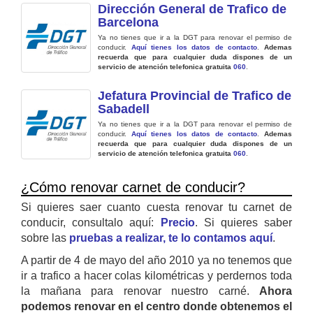
Dirección General de Trafico de
Barcelona
Ya no tienes que ir a la DGT para renovar el permiso de
conducir.
Aquí tienes los datos de contacto
.
Ademas
recuerda que para cualquier duda dispones de un
servicio de atención telefonica gratuita
060
.
Jefatura Provincial de Trafico de
Sabadell
Ya no tienes que ir a la DGT para renovar el permiso de
conducir.
Aquí tienes los datos de contacto
.
Ademas
recuerda que para cualquier duda dispones de un
servicio de atención telefonica gratuita
060
.
¿Cómo renovar carnet de conducir?
Si quieres saer cuanto cuesta renovar tu carnet de
conducir, consultalo aquí:
Precio
. Si quieres saber
sobre las
pruebas a realizar, te lo contamos aquí
.
A partir de 4 de mayo del año 2010 ya no tenemos que
ir a trafico a hacer colas kilométricas y perdernos toda
la mañana para renovar nuestro carné.
Ahora
podemos renovar en el centro donde obtenemos el