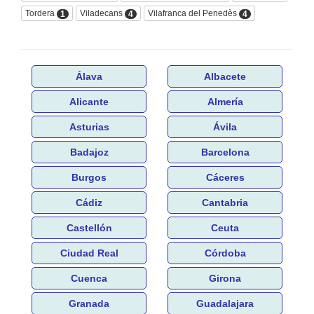
Tordera
Viladecans
Vilafranca del Penedès
1
4
4
Álava
Albacete
Alicante
Almería
Asturias
Ávila
Badajoz
Barcelona
Burgos
Cáceres
Cádiz
Cantabria
Castellón
Ceuta
Ciudad Real
Córdoba
Cuenca
Girona
Granada
Guadalajara