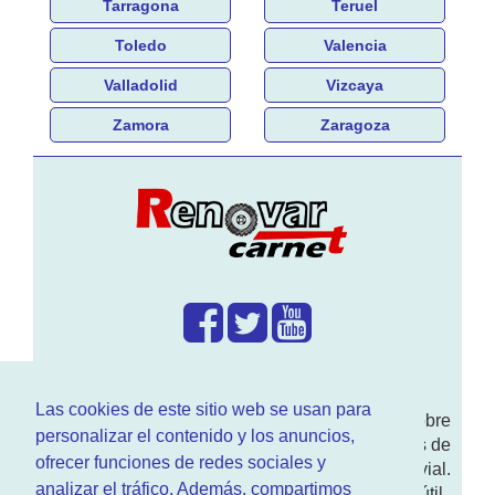
Tarragona
Teruel
Toledo
Valencia
Valladolid
Vizcaya
Zamora
Zaragoza
¿Que hacemos?
Las cookies de este sitio web se usan para
En
www.RenovarCarnet.com
Te contamos sobre
personalizar el contenido y los anuncios,
la
renovación del permiso
de conducir, noticias de
ofrecer funciones de redes sociales y
actualidad motor y sobre todo seguridad vial.
analizar el tráfico. Además, compartimos
Ademas tenemos todo tipo de información DGT útil.