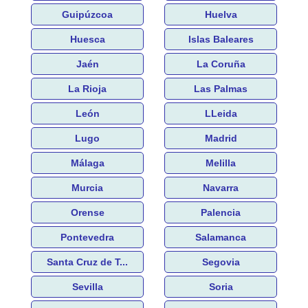
Guipúzcoa
Huelva
Huesca
Islas Baleares
Jaén
La Coruña
La Rioja
Las Palmas
León
LLeida
Lugo
Madrid
Málaga
Melilla
Murcia
Navarra
Orense
Palencia
Pontevedra
Salamanca
Santa Cruz de T...
Segovia
Sevilla
Soria