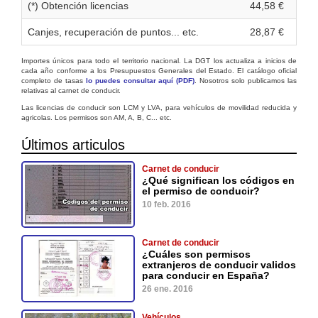
(*) Obtención licencias
44,58 €
Canjes, recuperación de puntos... etc.
28,87 €
Importes únicos para todo el territorio nacional. La DGT los actualiza a inicios de
cada año conforme a los Presupuestos Generales del Estado. El catálogo oficial
completo de tasas
lo puedes consultar aquí (PDF)
. Nosotros solo publicamos las
relativas al carnet de conducir.
Las licencias de conducir son LCM y LVA, para vehículos de movilidad reducida y
agricolas. Los permisos son AM, A, B, C... etc.
Últimos articulos
Carnet de conducir
¿Qué significan los códigos en
el permiso de conducir?
10 feb. 2016
Carnet de conducir
¿Cuáles son permisos
extranjeros de conducir validos
para conducir en España?
26 ene. 2016
Vehículos