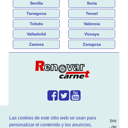
Sevilla
Soria
Tarragona
Teruel
Toledo
Valencia
Valladolid
Vizcaya
Zamora
Zaragoza
¿Que hacemos?
Las cookies de este sitio web se usan para
En
www.RenovarCarnet.com
Te contamos sobre
personalizar el contenido y los anuncios,
la
renovación del permiso
de conducir, noticias de