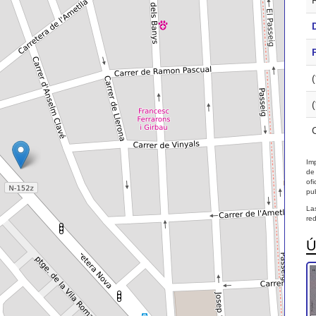
Imp
de
of
pub
La
red
Ú