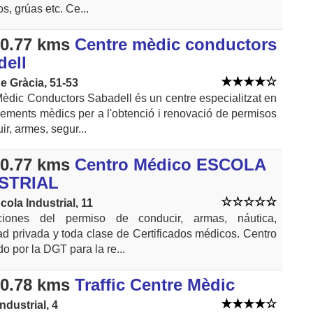
s, grúas etc. Ce...
0.77 kms
Centre mèdic conductors
dell
e Gràcia, 51-53
èdic Conductors Sabadell és un centre especialitzat en
ements mèdics per a l'obtenció i renovació de permisos
ir, armes, segur...
0.77 kms
Centro Médico ESCOLA
STRIAL
cola Industrial, 11
iones del permiso de conducir, armas, náutica,
d privada y toda clase de Certificados médicos. Centro
do por la DGT para la re...
0.78 kms
Traffic Centre Mèdic
ndustrial, 4