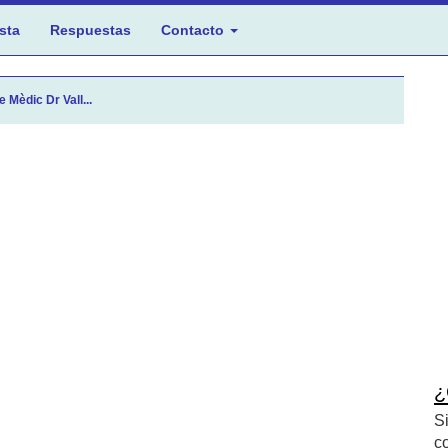
sta
Respuestas
Contacto
 Mèdic Dr Vall...
¿
S
c