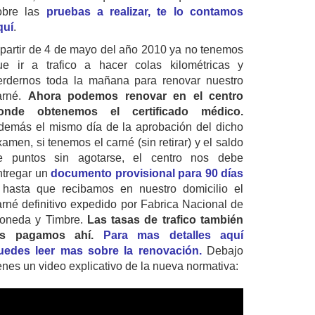
obre las
pruebas a realizar, te lo contamos
quí
.
 partir de 4 de mayo del año 2010 ya no tenemos
ue ir a trafico a hacer colas kilométricas y
erdernos toda la mañana para renovar nuestro
arné.
Ahora podemos renovar en el centro
onde obtenemos el certificado médico.
demás el mismo día de la aprobación del dicho
amen, si tenemos el carné (sin retirar) y el saldo
e puntos sin agotarse, el centro nos debe
ntregar un
documento provisional para 90 días
 hasta que recibamos en nuestro domicilio el
arné definitivo expedido por Fabrica Nacional de
oneda y Timbre.
Las tasas de trafico también
as pagamos ahí.
Para mas detalles aquí
uedes leer mas sobre la renovación.
Debajo
ienes un video explicativo de la nueva normativa: