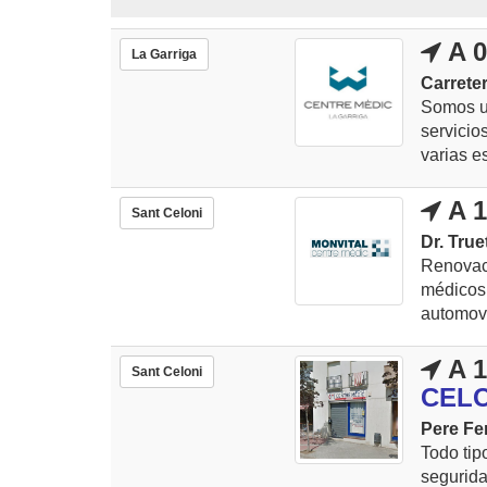
A 0
La Garriga
Carrete
Somos un
servicio
varias e
A 1
Sant Celoni
Dr. True
Renovaci
médicos
automovi
A 1
Sant Celoni
CELO
Pere Fer
Todo tip
segurid