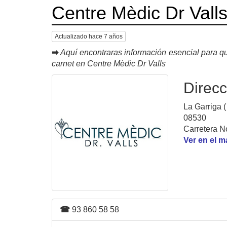
Centre Mèdic Dr Vall
Actualizado hace 7 años
➡
Aquí encontraras información esencial para qu
carnet en Centre Mèdic Dr Valls
Direcc
La Garriga (
08530
Carretera N
Ver en el 
☎
93 860 58 58