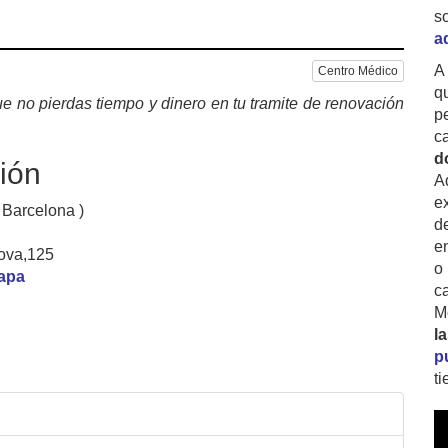
s
s
a
A
Centro Médico
q
e no pierdas tiempo y dinero en tu tramite de renovación
p
c
d
ión
A
ex
 Barcelona )
d
e
ova,125
o
mapa
c
M
l
p
t