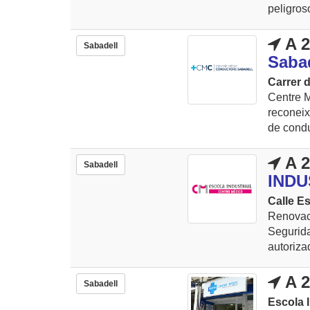
peligroso
A 2
Sabadell
Saba
Carrer d
Centre M
reconeix
de condu
A 2
Sabadell
INDU
Calle Es
Renovac
Segurida
autoriza
A 2
Sabadell
Escola I