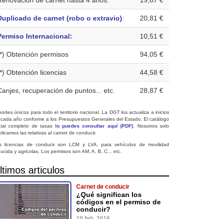
Renovación de carnet hasta 4 años:
19,67 €
Duplicado de carnet (robo o extravio)
:
20,81 €
Permiso Internacional:
10,51 €
(*) Obtención permisos
94,05 €
(*) Obtención licencias
44,58 €
Canjes, recuperación de puntos... etc.
28,87 €
ortes únicos para todo el territorio nacional. La DGT los actualiza a inicios
 cada año conforme a los Presupuestos Generales del Estado. El catálogo
icial completo de tasas
lo puedes consultar aquí (PDF)
. Nosotros solo
licamos las relativas al carnet de conducir.
s licencias de conducir son LCM y LVA, para vehículos de movilidad
ucida y agricolas. Los permisos son AM, A, B, C... etc.
ltimos articulos
Carnet de conducir
¿Qué significan los
códigos en el permiso de
conducir?
10 feb. 2016