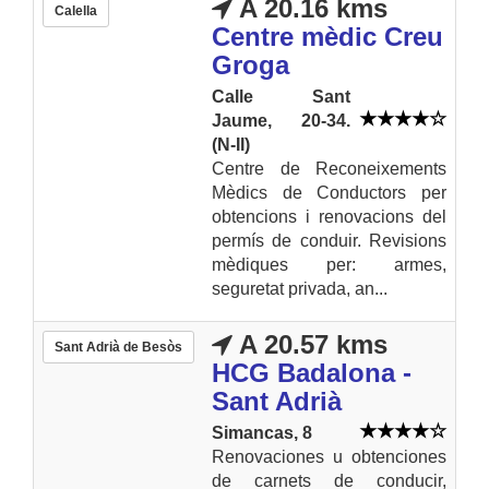
A 20.16 kms
Calella
Centre mèdic Creu
Groga
Calle Sant
Jaume, 20-34.
(N-II)
Centre de Reconeixements
Mèdics de Conductors per
obtencions i renovacions del
permís de conduir. Revisions
mèdiques per: armes,
seguretat privada, an...
A 20.57 kms
Sant Adrià de Besòs
HCG Badalona -
Sant Adrià
Simancas, 8
Renovaciones u obtenciones
de carnets de conducir,