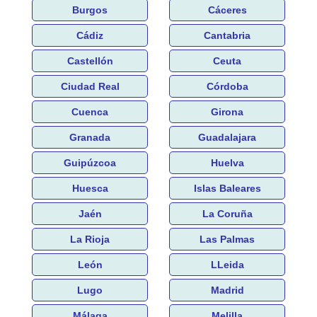
Burgos
Cáceres
Cádiz
Cantabria
Castellón
Ceuta
Ciudad Real
Córdoba
Cuenca
Girona
Granada
Guadalajara
Guipúzcoa
Huelva
Huesca
Islas Baleares
Jaén
La Coruña
La Rioja
Las Palmas
León
LLeida
Lugo
Madrid
Málaga
Melilla