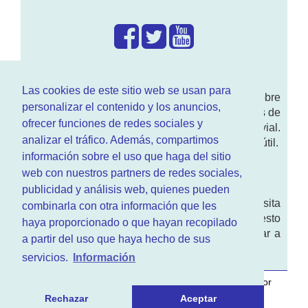
¿Que hacemos?
Las cookies de este sitio web se usan para
En
www.RenovarCarnet.com
Te contamos sobre
personalizar el contenido y los anuncios,
la
renovación del permiso
de conducir, noticias de
ofrecer funciones de redes sociales y
actualidad motor y sobre todo seguridad vial.
analizar el tráfico. Además, compartimos
Ademas tenemos todo tipo de información DGT útil.
información sobre el uso que haga del sitio
¿Quienes somos?
web con nuestros partners de redes sociales,
publicidad y análisis web, quienes pueden
Quieres saber quien mantiene la pagina, visita
combinarla con otra información que les
nuestra
sección de contacto
. Aquí tienes nuesto
haya proporcionado o que hayan recopilado
aviso legal
. Basicamente no queremos engañar a
a partir del uso que haya hecho de sus
nadie.
servicios.
Información
Este sitio web es desarrollado y mantenido con
por
www.azr.es
.
Rechazar
Aceptar