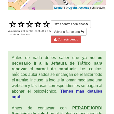
| ©
contributors
Leaflet
OpenStreetMap
Otros centros cercanos
Valoración del centro es
0.00
de
5
Volver a Barcelona
basado en
0
votos.
Corregir centro
Antes de nada debes saber que
ya no es
necesario ir a la Jefatura de Tráfico para
renovar el carnet de conducir
. Los centros
médicos autorizados se encargan de realizar todo
el tramite. Incluso la foto te la toman mediante una
webcam y las tasas correspondientes se pagan al
abonar el psicotécnico.
Tienes mas detalles
aquí.
Antes de contactar con
PERADEJORDI
Servicios de salud
en el teléfono proporcionado