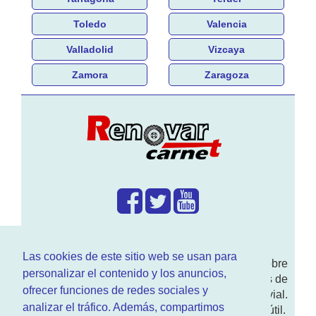
Toledo
Valencia
Valladolid
Vizcaya
Zamora
Zaragoza
¿Que hacemos?
Las cookies de este sitio web se usan para
En
www.RenovarCarnet.com
Te contamos sobre
personalizar el contenido y los anuncios,
la
renovación del permiso
de conducir, noticias de
ofrecer funciones de redes sociales y
actualidad motor y sobre todo seguridad vial.
analizar el tráfico. Además, compartimos
Ademas tenemos todo tipo de información DGT útil.