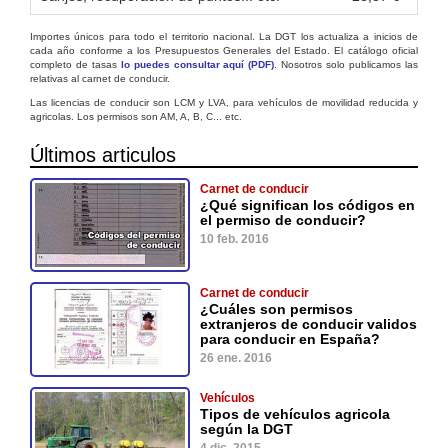
Importes únicos para todo el territorio nacional. La DGT los actualiza a inicios de
cada año conforme a los Presupuestos Generales del Estado. El catálogo oficial
completo de tasas
lo puedes consultar aquí (PDF)
. Nosotros solo publicamos las
relativas al carnet de conducir.
Las licencias de conducir son LCM y LVA, para vehículos de movilidad reducida y
agricolas. Los permisos son AM, A, B, C... etc.
Últimos articulos
Carnet de conducir
¿Qué significan los códigos en
el permiso de conducir?
10 feb. 2016
Carnet de conducir
¿Cuáles son permisos
extranjeros de conducir validos
para conducir en España?
26 ene. 2016
Vehículos
Tipos de vehículos agricola
según la DGT
4 dic. 2015