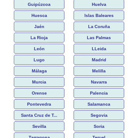
Guipúzcoa
Huelva
Huesca
Islas Baleares
Jaén
La Coruña
La Rioja
Las Palmas
León
LLeida
Lugo
Madrid
Málaga
Melilla
Murcia
Navarra
Orense
Palencia
Pontevedra
Salamanca
Santa Cruz de T...
Segovia
Sevilla
Soria
Tarragona
Teruel