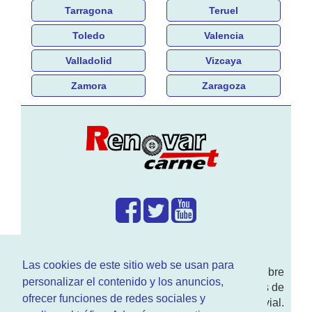
Tarragona
Teruel
Toledo
Valencia
Valladolid
Vizcaya
Zamora
Zaragoza
¿Que hacemos?
Las cookies de este sitio web se usan para
En
www.RenovarCarnet.com
Te contamos sobre
personalizar el contenido y los anuncios,
la
renovación del permiso
de conducir, noticias de
ofrecer funciones de redes sociales y
actualidad motor y sobre todo seguridad vial.