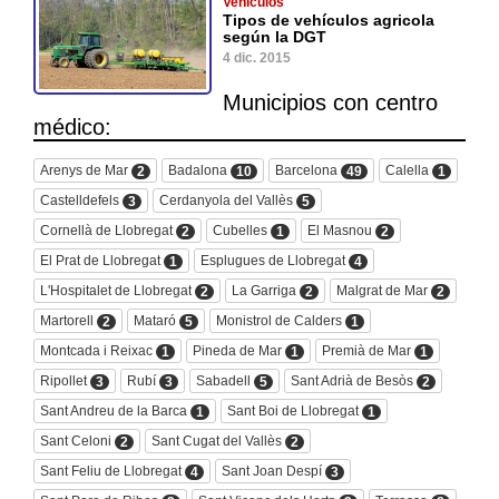
Vehículos
Tipos de vehículos agricola
según la DGT
4 dic. 2015
Municipios con centro
médico:
Arenys de Mar
Badalona
Barcelona
Calella
2
10
49
1
Castelldefels
Cerdanyola del Vallès
3
5
Cornellà de Llobregat
Cubelles
El Masnou
2
1
2
El Prat de Llobregat
Esplugues de Llobregat
1
4
L'Hospitalet de Llobregat
La Garriga
Malgrat de Mar
2
2
2
Martorell
Mataró
Monistrol de Calders
2
5
1
Montcada i Reixac
Pineda de Mar
Premià de Mar
1
1
1
Ripollet
Rubí
Sabadell
Sant Adrià de Besòs
3
3
5
2
Sant Andreu de la Barca
Sant Boi de Llobregat
1
1
Sant Celoni
Sant Cugat del Vallès
2
2
Sant Feliu de Llobregat
Sant Joan Despí
4
3