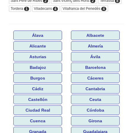
Sant Pere de Ribes
Sant Vicenç dels Horts
Terrassa
2
2
8
Tordera
Viladecans
Vilafranca del Penedès
1
4
4
Álava
Albacete
Alicante
Almería
Asturias
Ávila
Badajoz
Barcelona
Burgos
Cáceres
Cádiz
Cantabria
Castellón
Ceuta
Ciudad Real
Córdoba
Cuenca
Girona
Granada
Guadalajara