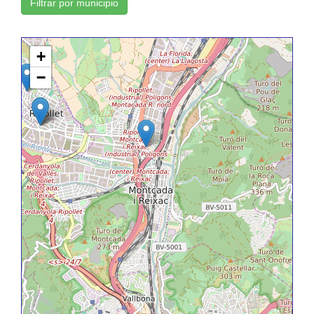
Filtrar por municipio
+
−