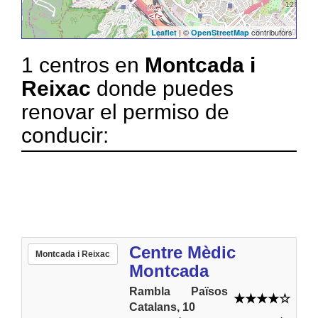
| ©
contributors
Leaflet
OpenStreetMap
1 centros en
Montcada i
Reixac
donde puedes
renovar el permiso de
conducir:
Centre Mèdic
Montcada i Reixac
Montcada
Rambla Països
Catalans, 10