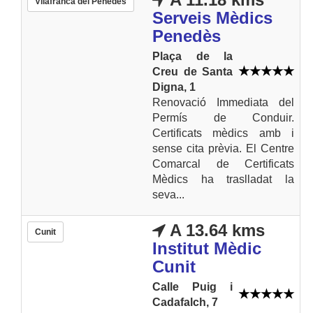
Vilafranca del Penedès
Serveis Mèdics
Penedès
Plaça de la
Creu de Santa
Digna, 1
Renovació Immediata del
Permís de Conduir.
Certificats mèdics amb i
sense cita prèvia. El Centre
Comarcal de Certificats
Mèdics ha traslladat la
seva...
A 13.64 kms
Cunit
Institut Mèdic
Cunit
Calle Puig i
Cadafalch, 7