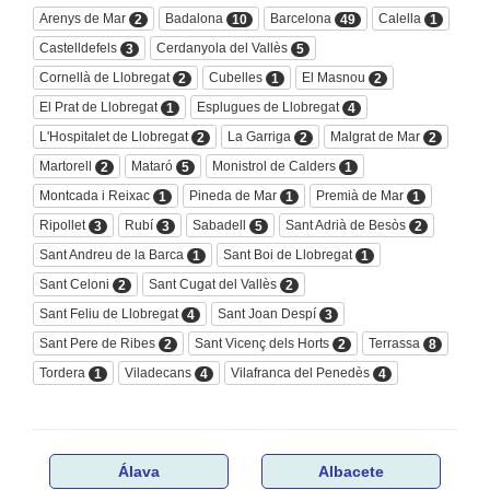
Arenys de Mar
Badalona
Barcelona
Calella
2
10
49
1
Castelldefels
Cerdanyola del Vallès
3
5
Cornellà de Llobregat
Cubelles
El Masnou
2
1
2
El Prat de Llobregat
Esplugues de Llobregat
1
4
L'Hospitalet de Llobregat
La Garriga
Malgrat de Mar
2
2
2
Martorell
Mataró
Monistrol de Calders
2
5
1
Montcada i Reixac
Pineda de Mar
Premià de Mar
1
1
1
Ripollet
Rubí
Sabadell
Sant Adrià de Besòs
3
3
5
2
Sant Andreu de la Barca
Sant Boi de Llobregat
1
1
Sant Celoni
Sant Cugat del Vallès
2
2
Sant Feliu de Llobregat
Sant Joan Despí
4
3
Sant Pere de Ribes
Sant Vicenç dels Horts
Terrassa
2
2
8
Tordera
Viladecans
Vilafranca del Penedès
1
4
4
Álava
Albacete