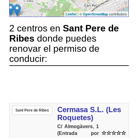
| ©
contributors
Leaflet
OpenStreetMap
2 centros en
Sant Pere de
Ribes
donde puedes
renovar el permiso de
conducir:
Cermasa S.L. (Les
Sant Pere de Ribes
Roquetes)
C/ Almogàvers, 1
(Entrada por