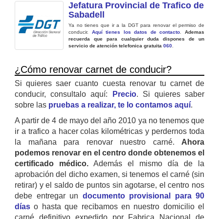
Jefatura Provincial de Trafico de
Sabadell
Ya no tienes que ir a la DGT para renovar el permiso de
conducir.
Aquí tienes los datos de contacto
.
Ademas
recuerda que para cualquier duda dispones de un
servicio de atención telefonica gratuita
060
.
¿Cómo renovar carnet de conducir?
Si quieres saer cuanto cuesta renovar tu carnet de
conducir, consultalo aquí:
Precio
. Si quieres saber
sobre las
pruebas a realizar, te lo contamos aquí
.
A partir de 4 de mayo del año 2010 ya no tenemos que
ir a trafico a hacer colas kilométricas y perdernos toda
la mañana para renovar nuestro carné.
Ahora
podemos renovar en el centro donde obtenemos el
certificado médico.
Además el mismo día de la
aprobación del dicho examen, si tenemos el carné (sin
retirar) y el saldo de puntos sin agotarse, el centro nos
debe entregar un
documento provisional para 90
días
o hasta que recibamos en nuestro domicilio el
carné definitivo expedido por Fabrica Nacional de