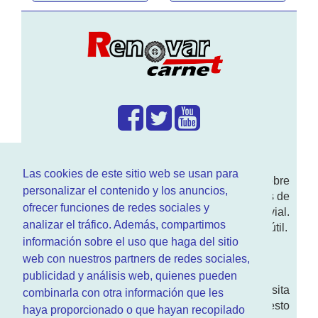
¿Que hacemos?
Las cookies de este sitio web se usan para
En
www.RenovarCarnet.com
Te contamos sobre
personalizar el contenido y los anuncios,
la
renovación del permiso
de conducir, noticias de
ofrecer funciones de redes sociales y
actualidad motor y sobre todo seguridad vial.
analizar el tráfico. Además, compartimos
Ademas tenemos todo tipo de información DGT útil.
información sobre el uso que haga del sitio
¿Quienes somos?
web con nuestros partners de redes sociales,
publicidad y análisis web, quienes pueden
Quieres saber quien mantiene la pagina, visita
combinarla con otra información que les
nuestra
sección de contacto
. Aquí tienes nuesto
haya proporcionado o que hayan recopilado