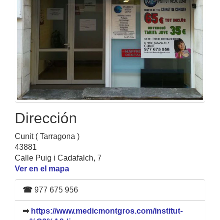
Dirección
Cunit ( Tarragona )
43881
Calle Puig i Cadafalch, 7
Ver en el mapa
☎
977 675 956
➡
https://www.medicmontgros.com/institut-