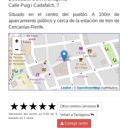
Calle Puig i Cadafalch, 7
Situado en el centro del pueblo. A 100m de
aparcamiento público y cerca de la estación de tren de
Cercanías-Renfe.
+
−
| ©
contributors
Leaflet
OpenStreetMap
Otros centros cercanos
Valoración del centro es
5.00
de
5
Volver a Tarragona
basado en
1
votos.
Corregir centro