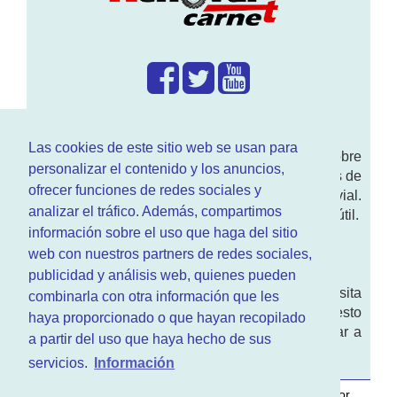
¿Que hacemos?
Las cookies de este sitio web se usan para
En
www.RenovarCarnet.com
Te contamos sobre
personalizar el contenido y los anuncios,
la
renovación del permiso
de conducir, noticias de
ofrecer funciones de redes sociales y
actualidad motor y sobre todo seguridad vial.
analizar el tráfico. Además, compartimos
Ademas tenemos todo tipo de información DGT útil.
información sobre el uso que haga del sitio
¿Quienes somos?
web con nuestros partners de redes sociales,
publicidad y análisis web, quienes pueden
Quieres saber quien mantiene la pagina, visita
combinarla con otra información que les
nuestra
sección de contacto
. Aquí tienes nuesto
haya proporcionado o que hayan recopilado
aviso legal
. Basicamente no queremos engañar a
a partir del uso que haya hecho de sus
nadie.
servicios.
Información
Este sitio web es desarrollado y mantenido con
por