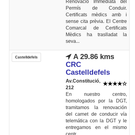
Renovació Immediata del
Permís de Conduir.
Certificats mèdics amb i
sense cita prèvia. El Centre
Comarcal de Certificats
Mèdics ha traslladat la
seva...
A 29.86 kms
Castelldefels
CRC
Castelldefels
Av.Constitució,
212
En nuestro centro,
homologados por la DGT,
tramitamos la renovación
del carnet de conducir vía
telemática con la DGT y le
entregamos en el mismo
centr...