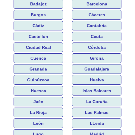
Badajoz
Barcelona
Burgos
Cáceres
Cádiz
Cantabria
Castellón
Ceuta
Ciudad Real
Córdoba
Cuenca
Girona
Granada
Guadalajara
Guipúzcoa
Huelva
Huesca
Islas Baleares
Jaén
La Coruña
La Rioja
Las Palmas
León
LLeida
Lugo
Madrid