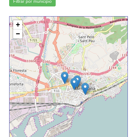
Filtrar por municipio
+
−