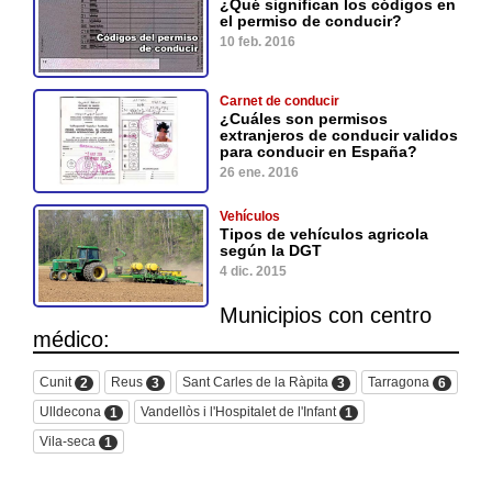
¿Qué significan los códigos en
el permiso de conducir?
10 feb. 2016
Carnet de conducir
¿Cuáles son permisos
extranjeros de conducir validos
para conducir en España?
26 ene. 2016
Vehículos
Tipos de vehículos agricola
según la DGT
4 dic. 2015
Municipios con centro
médico:
Cunit
Reus
Sant Carles de la Ràpita
Tarragona
2
3
3
6
Ulldecona
Vandellòs i l'Hospitalet de l'Infant
1
1
Vila-seca
1