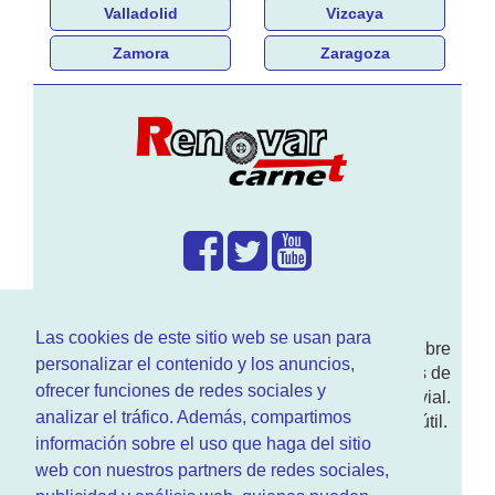
Valladolid
Vizcaya
Zamora
Zaragoza
¿Que hacemos?
Las cookies de este sitio web se usan para
En
www.RenovarCarnet.com
Te contamos sobre
personalizar el contenido y los anuncios,
la
renovación del permiso
de conducir, noticias de
ofrecer funciones de redes sociales y
actualidad motor y sobre todo seguridad vial.
analizar el tráfico. Además, compartimos
Ademas tenemos todo tipo de información DGT útil.
información sobre el uso que haga del sitio
¿Quienes somos?
web con nuestros partners de redes sociales,