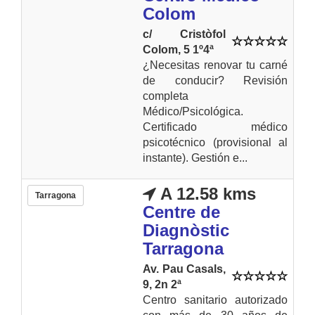
Colom
c/ Cristòfol
Colom, 5 1º4ª
¿Necesitas renovar tu carné
de conducir? Revisión
completa
Médico/Psicológica.
Certificado médico
psicotécnico (provisional al
instante). Gestión e...
A 12.58 kms
Tarragona
Centre de
Diagnòstic
Tarragona
Av. Pau Casals,
9, 2n 2ª
Centro sanitario autorizado