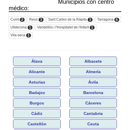
Municipios con centro
médico:
Cunit
Reus
Sant Carles de la Ràpita
Tarragona
2
3
3
6
Ulldecona
Vandellòs i l'Hospitalet de l'Infant
1
1
Vila-seca
1
Álava
Albacete
Alicante
Almería
Asturias
Ávila
Badajoz
Barcelona
Burgos
Cáceres
Cádiz
Cantabria
Castellón
Ceuta