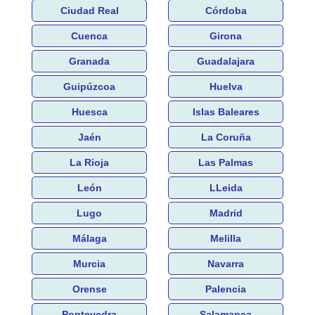
Ciudad Real
Córdoba
Cuenca
Girona
Granada
Guadalajara
Guipúzcoa
Huelva
Huesca
Islas Baleares
Jaén
La Coruña
La Rioja
Las Palmas
León
LLeida
Lugo
Madrid
Málaga
Melilla
Murcia
Navarra
Orense
Palencia
Pontevedra
Salamanca