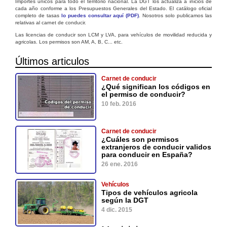
Importes únicos para todo el territorio nacional. La DGT los actualiza a inicios de
cada año conforme a los Presupuestos Generales del Estado. El catálogo oficial
completo de tasas
lo puedes consultar aquí (PDF)
. Nosotros solo publicamos las
relativas al carnet de conducir.
Las licencias de conducir son LCM y LVA, para vehículos de movilidad reducida y
agricolas. Los permisos son AM, A, B, C... etc.
Últimos articulos
Carnet de conducir
¿Qué significan los códigos en
el permiso de conducir?
10 feb. 2016
Carnet de conducir
¿Cuáles son permisos
extranjeros de conducir validos
para conducir en España?
26 ene. 2016
Vehículos
Tipos de vehículos agricola
según la DGT
4 dic. 2015