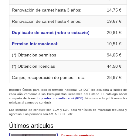
Renovación de carnet hasta 3 años:
14,75 €
Renovación de carnet hasta 4 años:
19,67 €
Duplicado de carnet (robo o extravio)
:
20,81 €
Permiso Internacional:
10,51 €
(*) Obtención permisos
94,05 €
(*) Obtención licencias
44,58 €
Canjes, recuperación de puntos... etc.
28,87 €
Importes únicos para todo el territorio nacional. La DGT los actualiza a inicios de
cada año conforme a los Presupuestos Generales del Estado. El catálogo oficial
completo de tasas
lo puedes consultar aquí (PDF)
. Nosotros solo publicamos las
relativas al carnet de conducir.
Las licencias de conducir son LCM y LVA, para vehículos de movilidad reducida y
agricolas. Los permisos son AM, A, B, C... etc.
Últimos articulos
Carnet de conducir