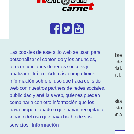
¿Que hacemos?
Las cookies de este sitio web se usan para
En
www.RenovarCarnet.com
Te contamos sobre
personalizar el contenido y los anuncios,
la
renovación del permiso
de conducir, noticias de
ofrecer funciones de redes sociales y
actualidad motor y sobre todo seguridad vial.
analizar el tráfico. Además, compartimos
Ademas tenemos todo tipo de información DGT útil.
información sobre el uso que haga del sitio
¿Quienes somos?
web con nuestros partners de redes sociales,
publicidad y análisis web, quienes pueden
Quieres saber quien mantiene la pagina, visita
combinarla con otra información que les
nuestra
sección de contacto
. Aquí tienes nuesto
haya proporcionado o que hayan recopilado
aviso legal
. Basicamente no queremos engañar a
a partir del uso que haya hecho de sus
nadie.
servicios.
Información