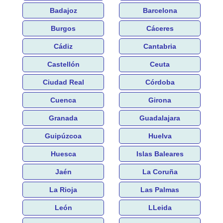
Badajoz
Barcelona
Burgos
Cáceres
Cádiz
Cantabria
Castellón
Ceuta
Ciudad Real
Córdoba
Cuenca
Girona
Granada
Guadalajara
Guipúzcoa
Huelva
Huesca
Islas Baleares
Jaén
La Coruña
La Rioja
Las Palmas
León
LLeida