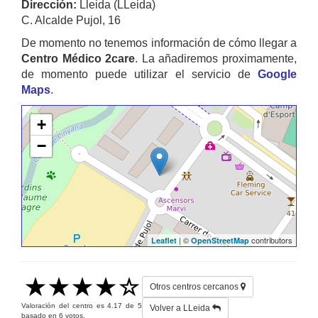
Dirección:
Lleida (LLeida)
C. Alcalde Pujol, 16
De momento no tenemos información de cómo llegar a
Centro Médico 2care
. La añadiremos proximamente,
de momento puede utilizar el servicio de
Google
Maps
.
+
−
| ©
contributors
Leaflet
OpenStreetMap
Otros centros cercanos
Valoración del centro es
4.17
de
5
Volver a LLeida
basado en
6
votos.