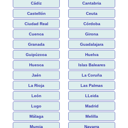
Cádiz
Cantabria
Castellón
Ceuta
Ciudad Real
Córdoba
Cuenca
Girona
Granada
Guadalajara
Guipúzcoa
Huelva
Huesca
Islas Baleares
Jaén
La Coruña
La Rioja
Las Palmas
León
LLeida
Lugo
Madrid
Málaga
Melilla
Murcia
Navarra