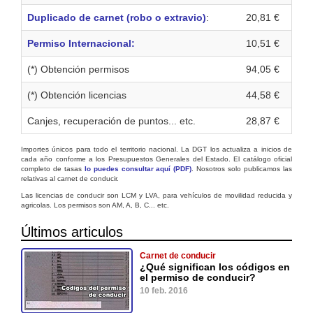
Duplicado de carnet (robo o extravio)
:
20,81 €
Permiso Internacional:
10,51 €
(*) Obtención permisos
94,05 €
(*) Obtención licencias
44,58 €
Canjes, recuperación de puntos... etc.
28,87 €
Importes únicos para todo el territorio nacional. La DGT los actualiza a inicios de
cada año conforme a los Presupuestos Generales del Estado. El catálogo oficial
completo de tasas
lo puedes consultar aquí (PDF)
. Nosotros solo publicamos las
relativas al carnet de conducir.
Las licencias de conducir son LCM y LVA, para vehículos de movilidad reducida y
agricolas. Los permisos son AM, A, B, C... etc.
Últimos articulos
Carnet de conducir
¿Qué significan los códigos en
el permiso de conducir?
10 feb. 2016