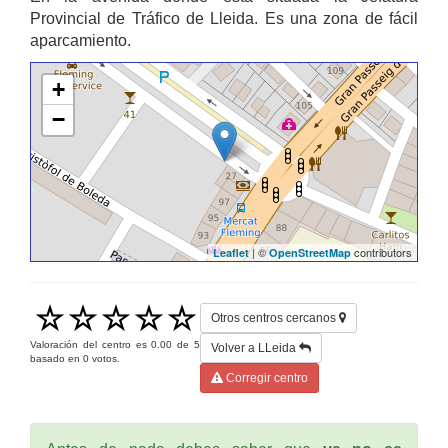
Provincial de Tráfico de Lleida. Es una zona de fácil
aparcamiento.
+
−
| ©
contributors
Leaflet
OpenStreetMap
Otros centros cercanos
Valoración del centro es
0.00
de
5
Volver a LLeida
basado en
0
votos.
Corregir centro