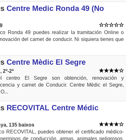
ms
Centre Medic Ronda 49 (No
9
co Ronda 49 puedes realizar la tramitación Online o
enovación del carnet de conducir. Ni siquiera tienes que
ms
Centre Mèdic El Segre
 2º-2ª
el centro El Segre son obtención, renovación y
icencia y carnet de Conducir. Centre Mèdic el Segre,
O...
ms
RECOVITAL Centre Médic
ya, 135 baixos
co RECOVITAL, puedes obtener el certificado médico-
 permisos de conducción, armas, animales peligrosos,