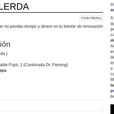
 ILERDA
s
a
A
Centro Médico
q
e no pierdas tiempo y dinero en tu tramite de renovación
p
c
d
ión
A
ex
ida )
d
e
alde Pujol, 1 (Cantonada Dr. Fleming)
o
mapa
c
M
l
p
t