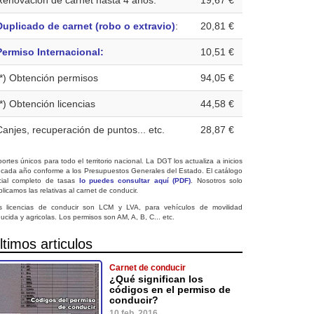
Renovación de carnet hasta 4 años:
19,67 €
Duplicado de carnet (robo o extravio)
:
20,81 €
Permiso Internacional:
10,51 €
(*) Obtención permisos
94,05 €
(*) Obtención licencias
44,58 €
Canjes, recuperación de puntos... etc.
28,87 €
ortes únicos para todo el territorio nacional. La DGT los actualiza a inicios
 cada año conforme a los Presupuestos Generales del Estado. El catálogo
icial completo de tasas
lo puedes consultar aquí (PDF)
. Nosotros solo
licamos las relativas al carnet de conducir.
s licencias de conducir son LCM y LVA, para vehículos de movilidad
ucida y agricolas. Los permisos son AM, A, B, C... etc.
ltimos articulos
Carnet de conducir
¿Qué significan los
códigos en el permiso de
conducir?
10 feb. 2016