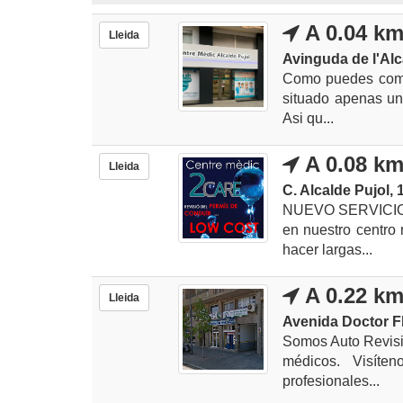
A 0.04 k
Lleida
Avinguda de l'Alc
Como puedes compr
situado apenas uno
Asi qu...
A 0.08 k
Lleida
C. Alcalde Pujol, 
NUEVO SERVICIO: 
en nuestro centro
hacer largas...
A 0.22 k
Lleida
Avenida Doctor F
Somos Auto Revisi
médicos. Visíten
profesionales...