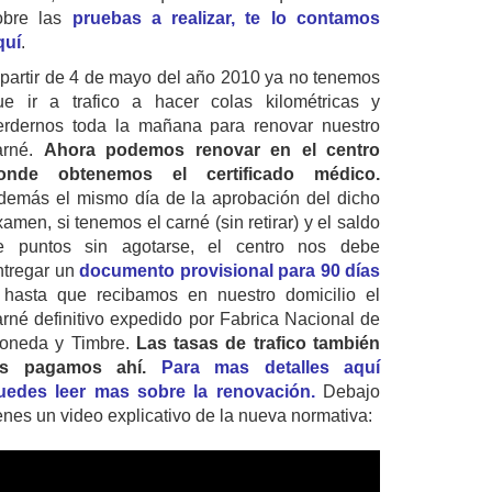
obre las
pruebas a realizar, te lo contamos
quí
.
 partir de 4 de mayo del año 2010 ya no tenemos
ue ir a trafico a hacer colas kilométricas y
erdernos toda la mañana para renovar nuestro
arné.
Ahora podemos renovar en el centro
onde obtenemos el certificado médico.
demás el mismo día de la aprobación del dicho
amen, si tenemos el carné (sin retirar) y el saldo
e puntos sin agotarse, el centro nos debe
ntregar un
documento provisional para 90 días
 hasta que recibamos en nuestro domicilio el
arné definitivo expedido por Fabrica Nacional de
oneda y Timbre.
Las tasas de trafico también
as pagamos ahí.
Para mas detalles aquí
uedes leer mas sobre la renovación.
Debajo
ienes un video explicativo de la nueva normativa: