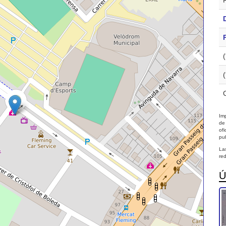
Imp
de
of
pub
La
red
Ú