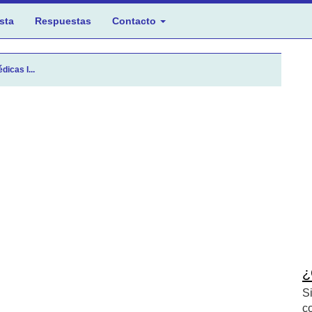
sta
Respuestas
Contacto
icas I...
¿
S
c