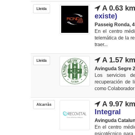
A 0.63 k
Lleida
existe)
Passeig Ronda, 4
En el centro médi
telemática de la r
traer...
A 1.57 k
Lleida
Avinguda Segre 2,
Los servicios d
recuperación de l
como Colaborador 
A 9.97 k
Alcarràs
Integral
Avinguda Catalun
En el centro médi
psicotécnico para