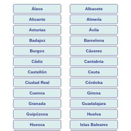
Álava
Albacete
Alicante
Almería
Asturias
Ávila
Badajoz
Barcelona
Burgos
Cáceres
Cádiz
Cantabria
Castellón
Ceuta
Ciudad Real
Córdoba
Cuenca
Girona
Granada
Guadalajara
Guipúzcoa
Huelva
Huesca
Islas Baleares