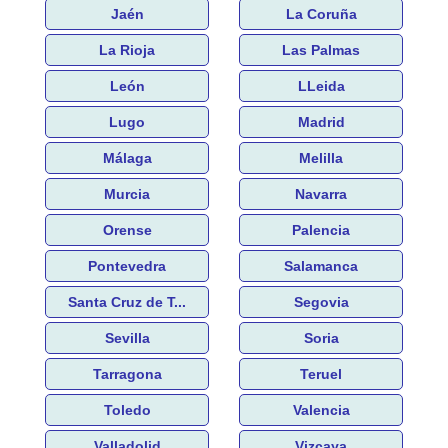
Jaén
La Coruña
La Rioja
Las Palmas
León
LLeida
Lugo
Madrid
Málaga
Melilla
Murcia
Navarra
Orense
Palencia
Pontevedra
Salamanca
Santa Cruz de T...
Segovia
Sevilla
Soria
Tarragona
Teruel
Toledo
Valencia
Valladolid
Vizcaya