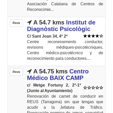
Asociación Catalana de Centros de
Reconocimie...
A 54.7 kms
Institut de
Reus
Diagnòstic Psicològic
C/ Sant Joan 34, 4º 2ª
Centre reconeixements conductor,
revisions mèdiques-psicotècniques.
Centro médico-psicotécnico y de
reconocimiento para conductores....
A 54.75 kms
Centro
Reus
Médico BAIX CAMP
c/ Metge Fortuny 2, 2º-1ª
(Junto al Ayuntamiento)
Renovación de carnet de conducir en
REUS (Tarragona) sin que tengas que
acudir a la Jefatura de Tráfico.
Renovación permiso de armas, seguridad