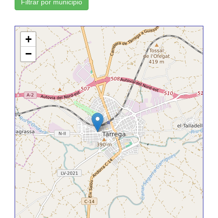
Filtrar por municipio
+
−