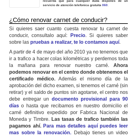
recuerda que para cualquier duda dispones de un
servicio de atención telefonica gratuita
060
.
¿Cómo renovar carnet de conducir?
Si quieres saer cuanto cuesta renovar tu carnet de
conducir, consultalo aquí:
Precio
. Si quieres saber
sobre las
pruebas a realizar, te lo contamos aquí
.
A partir de 4 de mayo del año 2010 ya no tenemos que
ir a trafico a hacer colas kilométricas y perdernos toda
la mañana para renovar nuestro carné.
Ahora
podemos renovar en el centro donde obtenemos el
certificado médico.
Además el mismo día de la
aprobación del dicho examen, si tenemos el carné (sin
retirar) y el saldo de puntos sin agotarse, el centro nos
debe entregar un
documento provisional para 90
días
o hasta que recibamos en nuestro domicilio el
carné definitivo expedido por Fabrica Nacional de
Moneda y Timbre.
Las tasas de trafico también las
pagamos ahí.
Para mas detalles aquí puedes leer
mas sobre la renovación.
Debajo tienes un video