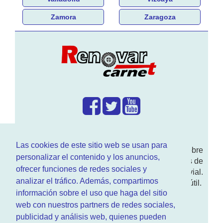
Zamora
Zaragoza
¿Que hacemos?
Las cookies de este sitio web se usan para
En
www.RenovarCarnet.com
Te contamos sobre
personalizar el contenido y los anuncios,
la
renovación del permiso
de conducir, noticias de
ofrecer funciones de redes sociales y
actualidad motor y sobre todo seguridad vial.
analizar el tráfico. Además, compartimos
Ademas tenemos todo tipo de información DGT útil.
información sobre el uso que haga del sitio
¿Quienes somos?
web con nuestros partners de redes sociales,
publicidad y análisis web, quienes pueden