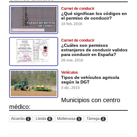
Carnet de conducir
¿Qué significan los códigos en
el permiso de conducir?
10 feb. 2016
Carnet de conducir
¿Cuáles son permisos
extranjeros de conducir validos
para conducir en España?
26 ene. 2016
Vehículos
Tipos de vehículos agricola
según la DGT
4 dic. 2015
Municipios con centro
médico:
Alcarràs
Lleida
Mollerussa
Tàrrega
1
8
1
2