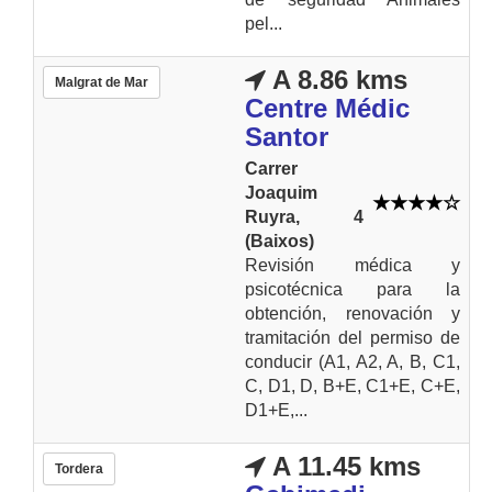
pel...
A 8.86 kms
Malgrat de Mar
Centre Médic
Santor
Carrer
Joaquim
Ruyra, 4
(Baixos)
Revisión médica y
psicotécnica para la
obtención, renovación y
tramitación del permiso de
conducir (A1, A2, A, B, C1,
C, D1, D, B+E, C1+E, C+E,
D1+E,...
A 11.45 kms
Tordera