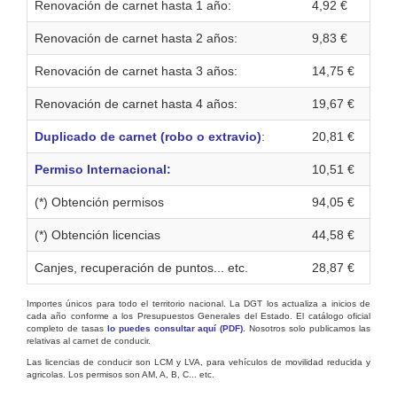
Renovación de carnet hasta 1 año:
4,92 €
Renovación de carnet hasta 2 años:
9,83 €
Renovación de carnet hasta 3 años:
14,75 €
Renovación de carnet hasta 4 años:
19,67 €
Duplicado de carnet (robo o extravio)
:
20,81 €
Permiso Internacional:
10,51 €
(*) Obtención permisos
94,05 €
(*) Obtención licencias
44,58 €
Canjes, recuperación de puntos... etc.
28,87 €
Importes únicos para todo el territorio nacional. La DGT los actualiza a inicios de
cada año conforme a los Presupuestos Generales del Estado. El catálogo oficial
completo de tasas
lo puedes consultar aquí (PDF)
. Nosotros solo publicamos las
relativas al carnet de conducir.
Las licencias de conducir son LCM y LVA, para vehículos de movilidad reducida y
agricolas. Los permisos son AM, A, B, C... etc.