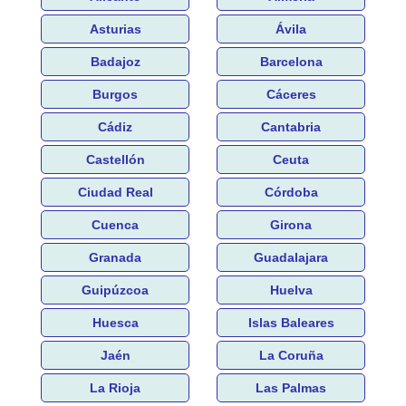
Asturias
Ávila
Badajoz
Barcelona
Burgos
Cáceres
Cádiz
Cantabria
Castellón
Ceuta
Ciudad Real
Córdoba
Cuenca
Girona
Granada
Guadalajara
Guipúzcoa
Huelva
Huesca
Islas Baleares
Jaén
La Coruña
La Rioja
Las Palmas