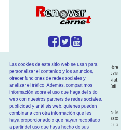
¿Que hacemos?
Las cookies de este sitio web se usan para
En
www.RenovarCarnet.com
Te contamos sobre
personalizar el contenido y los anuncios,
la
renovación del permiso
de conducir, noticias de
ofrecer funciones de redes sociales y
actualidad motor y sobre todo seguridad vial.
analizar el tráfico. Además, compartimos
Ademas tenemos todo tipo de información DGT útil.
información sobre el uso que haga del sitio
¿Quienes somos?
web con nuestros partners de redes sociales,
publicidad y análisis web, quienes pueden
Quieres saber quien mantiene la pagina, visita
combinarla con otra información que les
nuestra
sección de contacto
. Aquí tienes nuesto
haya proporcionado o que hayan recopilado
aviso legal
. Basicamente no queremos engañar a
a partir del uso que haya hecho de sus