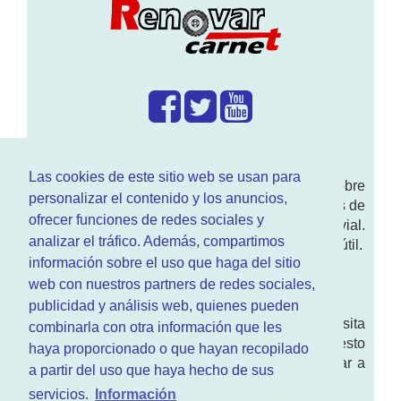
¿Que hacemos?
Las cookies de este sitio web se usan para
En
www.RenovarCarnet.com
Te contamos sobre
personalizar el contenido y los anuncios,
la
renovación del permiso
de conducir, noticias de
ofrecer funciones de redes sociales y
actualidad motor y sobre todo seguridad vial.
analizar el tráfico. Además, compartimos
Ademas tenemos todo tipo de información DGT útil.
información sobre el uso que haga del sitio
¿Quienes somos?
web con nuestros partners de redes sociales,
publicidad y análisis web, quienes pueden
Quieres saber quien mantiene la pagina, visita
combinarla con otra información que les
nuestra
sección de contacto
. Aquí tienes nuesto
haya proporcionado o que hayan recopilado
aviso legal
. Basicamente no queremos engañar a
a partir del uso que haya hecho de sus
nadie.
servicios.
Información