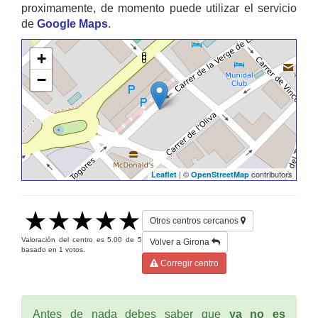
proximamente, de momento puede utilizar el servicio
de
Google Maps
.
+
−
| ©
contributors
Leaflet
OpenStreetMap
Otros centros cercanos
Valoración del centro es
5.00
de
5
Volver a Girona
basado en
1
votos.
Corregir centro
Antes de nada debes saber que
ya no es