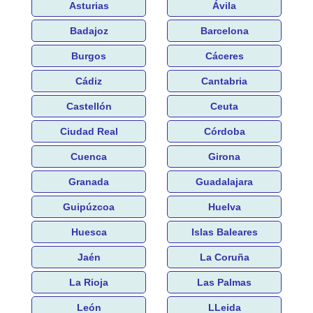
Asturias
Ávila
Badajoz
Barcelona
Burgos
Cáceres
Cádiz
Cantabria
Castellón
Ceuta
Ciudad Real
Córdoba
Cuenca
Girona
Granada
Guadalajara
Guipúzcoa
Huelva
Huesca
Islas Baleares
Jaén
La Coruña
La Rioja
Las Palmas
León
LLeida