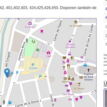
42, 401,402,403, 424,425,426,450. Disponen también de
Imp
de
of
pub
La
red
Ú