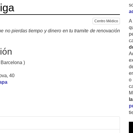
iga
s
a
A
Centro Médico
q
e no pierdas tiempo y dinero en tu tramite de renovación
p
c
d
ión
A
ex
 Barcelona )
d
e
ova, 40
o
mapa
c
M
l
p
t