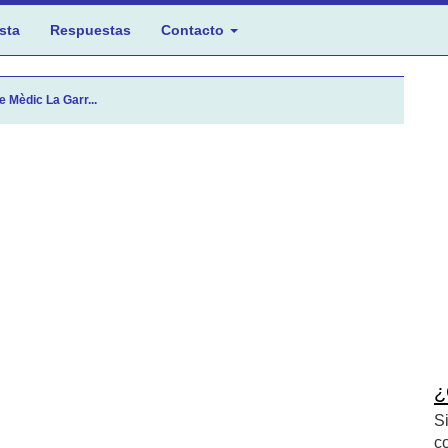
sta
Respuestas
Contacto
e Mèdic La Garr...
¿
S
c