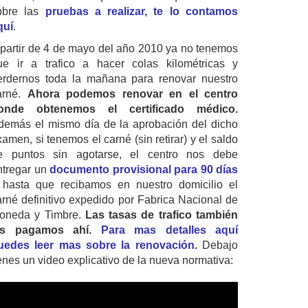
obre las
pruebas a realizar, te lo contamos
quí
.
 partir de 4 de mayo del año 2010 ya no tenemos
ue ir a trafico a hacer colas kilométricas y
erdernos toda la mañana para renovar nuestro
arné.
Ahora podemos renovar en el centro
onde obtenemos el certificado médico.
demás el mismo día de la aprobación del dicho
amen, si tenemos el carné (sin retirar) y el saldo
e puntos sin agotarse, el centro nos debe
ntregar un
documento provisional para 90 días
 hasta que recibamos en nuestro domicilio el
arné definitivo expedido por Fabrica Nacional de
oneda y Timbre.
Las tasas de trafico también
as pagamos ahí.
Para mas detalles aquí
uedes leer mas sobre la renovación.
Debajo
ienes un video explicativo de la nueva normativa: