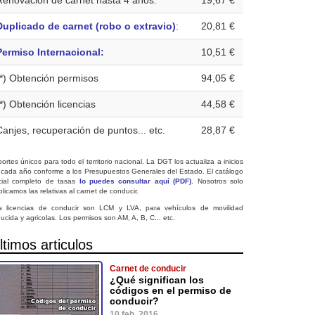
Renovación de carnet hasta 4 años:
19,67 €
Duplicado de carnet (robo o extravio)
:
20,81 €
Permiso Internacional:
10,51 €
(*) Obtención permisos
94,05 €
(*) Obtención licencias
44,58 €
Canjes, recuperación de puntos... etc.
28,87 €
ortes únicos para todo el territorio nacional. La DGT los actualiza a inicios
 cada año conforme a los Presupuestos Generales del Estado. El catálogo
icial completo de tasas
lo puedes consultar aquí (PDF)
. Nosotros solo
licamos las relativas al carnet de conducir.
s licencias de conducir son LCM y LVA, para vehículos de movilidad
ucida y agricolas. Los permisos son AM, A, B, C... etc.
ltimos articulos
Carnet de conducir
¿Qué significan los
códigos en el permiso de
conducir?
10 feb. 2016