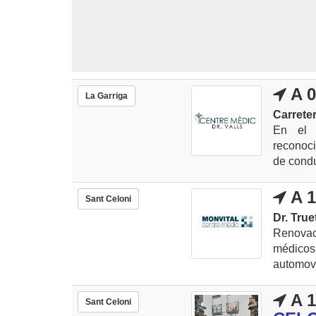
A 0
La Garriga
Carrete
En el 
reconoci
de condu
A 1
Sant Celoni
Dr. True
Renovaci
médicos
automovi
A 1
Sant Celoni