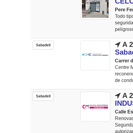
CELO
Pere Fer
Todo tip
segurid
peligroso
A 2
Sabadell
Saba
Carrer d
Centre M
reconeix
de condu
A 2
Sabadell
INDU
Calle Es
Renovac
Segurida
autoriza