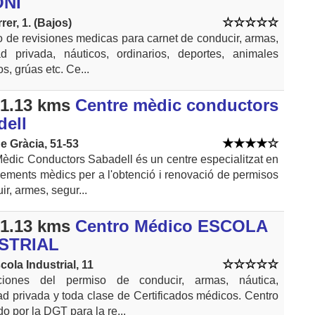
NI
rer, 1. (Bajos)
o de revisiones medicas para carnet de conducir, armas,
ad privada, náuticos, ordinarios, deportes, animales
s, grúas etc. Ce...
1.13 kms
Centre mèdic conductors
dell
e Gràcia, 51-53
èdic Conductors Sabadell és un centre especialitzat en
ements mèdics per a l'obtenció i renovació de permisos
ir, armes, segur...
1.13 kms
Centro Médico ESCOLA
STRIAL
cola Industrial, 11
iones del permiso de conducir, armas, náutica,
d privada y toda clase de Certificados médicos. Centro
do por la DGT para la re...