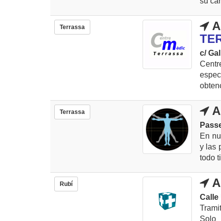
su car
A
Terrassa
TE
c/ Gal
Centr
espec
obtenc
A
Terrassa
Passe
En nu
y las
todo t
A
Rubí
Calle
Trami
Solo 