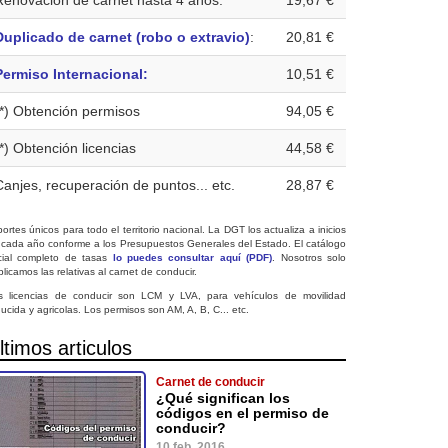
Renovación de carnet hasta 4 años:
19,67 €
Duplicado de carnet (robo o extravio)
:
20,81 €
Permiso Internacional:
10,51 €
(*) Obtención permisos
94,05 €
(*) Obtención licencias
44,58 €
Canjes, recuperación de puntos... etc.
28,87 €
ortes únicos para todo el territorio nacional. La DGT los actualiza a inicios
 cada año conforme a los Presupuestos Generales del Estado. El catálogo
icial completo de tasas
lo puedes consultar aquí (PDF)
. Nosotros solo
licamos las relativas al carnet de conducir.
s licencias de conducir son LCM y LVA, para vehículos de movilidad
ucida y agricolas. Los permisos son AM, A, B, C... etc.
ltimos articulos
Carnet de conducir
¿Qué significan los
códigos en el permiso de
conducir?
10 feb. 2016