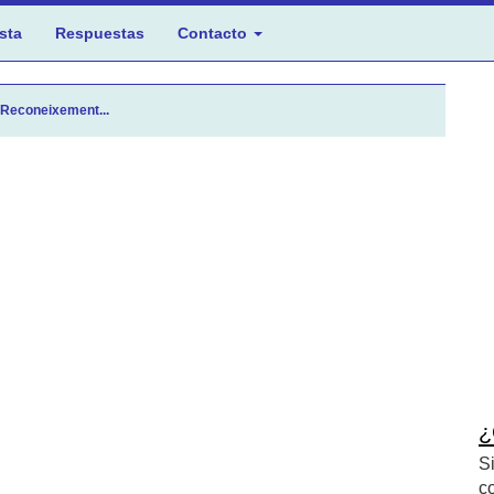
sta
Respuestas
Contacto
 Reconeixement...
¿
S
c