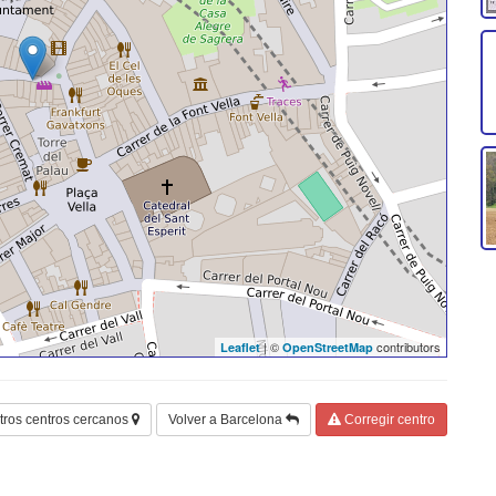
| ©
contributors
Leaflet
OpenStreetMap
tros centros cercanos
Volver a Barcelona
Corregir centro