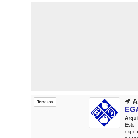
A
Terrassa
EGA
Arqui
Este 
exper