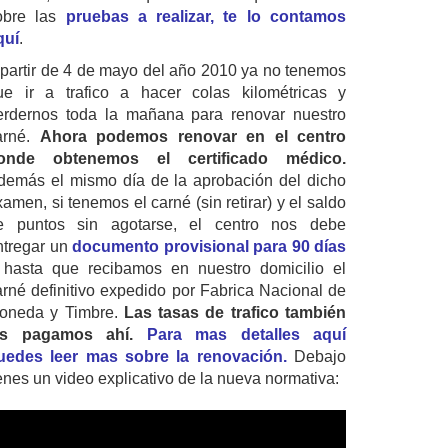
obre las
pruebas a realizar, te lo contamos
quí
.
 partir de 4 de mayo del año 2010 ya no tenemos
ue ir a trafico a hacer colas kilométricas y
erdernos toda la mañana para renovar nuestro
arné.
Ahora podemos renovar en el centro
onde obtenemos el certificado médico.
demás el mismo día de la aprobación del dicho
amen, si tenemos el carné (sin retirar) y el saldo
e puntos sin agotarse, el centro nos debe
ntregar un
documento provisional para 90 días
 hasta que recibamos en nuestro domicilio el
arné definitivo expedido por Fabrica Nacional de
oneda y Timbre.
Las tasas de trafico también
as pagamos ahí.
Para mas detalles aquí
uedes leer mas sobre la renovación.
Debajo
ienes un video explicativo de la nueva normativa: