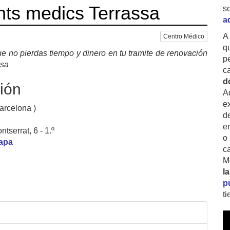
ts medics Terrassa
s
a
A
Centro Médico
q
e no pierdas tiempo y dinero en tu tramite de renovación
p
ssa
c
d
ión
A
ex
arcelona )
d
e
tserrat, 6 - 1.º
o
mapa
c
M
l
p
t