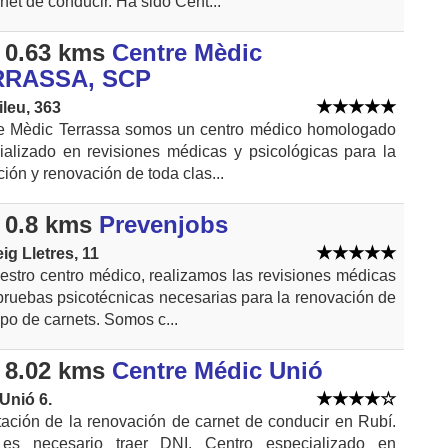
net de conducir. Ha sido Cent...
 0.63 kms
Centre Mèdic
RRASSA, SCP
ileu, 363
e Mèdic Terrassa somos un centro médico homologado
ializado en revisiones médicas y psicológicas para la
ión y renovación de toda clas...
 0.8 kms
Prevenjobs
ig Lletres, 11
estro centro médico, realizamos las revisiones médicas
 pruebas psicotécnicas necesarias para la renovación de
ipo de carnets. Somos c...
 8.02 kms
Centre Médic Unió
 Unió 6.
tación de la renovación de carnet de conducir en Rubí.
es necesario traer DNI. Centro especializado en