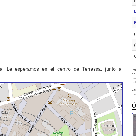
a. Le esperamos en el centro de Terrassa, junto al
Imp
de
of
pub
La
red
Ú