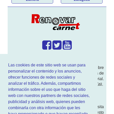
¿Que hacemos?
Las cookies de este sitio web se usan para
En
www.RenovarCarnet.com
Te contamos sobre
personalizar el contenido y los anuncios,
la
renovación del permiso
de conducir, noticias de
ofrecer funciones de redes sociales y
actualidad motor y sobre todo seguridad vial.
analizar el tráfico. Además, compartimos
Ademas tenemos todo tipo de información DGT útil.
información sobre el uso que haga del sitio
¿Quienes somos?
web con nuestros partners de redes sociales,
publicidad y análisis web, quienes pueden
Quieres saber quien mantiene la pagina, visita
combinarla con otra información que les
nuestra
sección de contacto
. Aquí tienes nuesto
haya proporcionado o que hayan recopilado