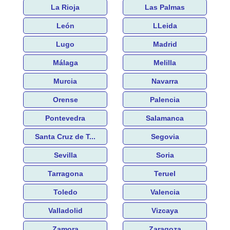
La Rioja
Las Palmas
León
LLeida
Lugo
Madrid
Málaga
Melilla
Murcia
Navarra
Orense
Palencia
Pontevedra
Salamanca
Santa Cruz de T...
Segovia
Sevilla
Soria
Tarragona
Teruel
Toledo
Valencia
Valladolid
Vizcaya
Zamora
Zaragoza