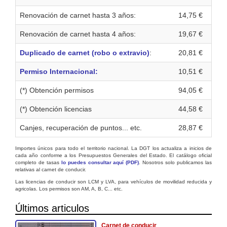
Renovación de carnet hasta 3 años:
14,75 €
Renovación de carnet hasta 4 años:
19,67 €
Duplicado de carnet (robo o extravio)
:
20,81 €
Permiso Internacional:
10,51 €
(*) Obtención permisos
94,05 €
(*) Obtención licencias
44,58 €
Canjes, recuperación de puntos... etc.
28,87 €
Importes únicos para todo el territorio nacional. La DGT los actualiza a inicios de
cada año conforme a los Presupuestos Generales del Estado. El catálogo oficial
completo de tasas
lo puedes consultar aquí (PDF)
. Nosotros solo publicamos las
relativas al carnet de conducir.
Las licencias de conducir son LCM y LVA, para vehículos de movilidad reducida y
agricolas. Los permisos son AM, A, B, C... etc.
Últimos articulos
Carnet de conducir