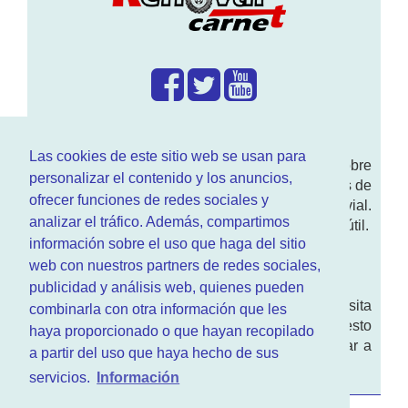
¿Que hacemos?
Las cookies de este sitio web se usan para
En
www.RenovarCarnet.com
Te contamos sobre
personalizar el contenido y los anuncios,
la
renovación del permiso
de conducir, noticias de
ofrecer funciones de redes sociales y
actualidad motor y sobre todo seguridad vial.
analizar el tráfico. Además, compartimos
Ademas tenemos todo tipo de información DGT útil.
información sobre el uso que haga del sitio
¿Quienes somos?
web con nuestros partners de redes sociales,
publicidad y análisis web, quienes pueden
Quieres saber quien mantiene la pagina, visita
combinarla con otra información que les
nuestra
sección de contacto
. Aquí tienes nuesto
haya proporcionado o que hayan recopilado
aviso legal
. Basicamente no queremos engañar a
a partir del uso que haya hecho de sus
nadie.
servicios.
Información