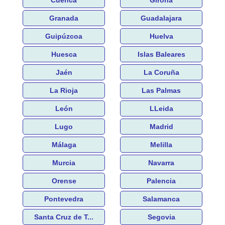
Granada
Guadalajara
Guipúzcoa
Huelva
Huesca
Islas Baleares
Jaén
La Coruña
La Rioja
Las Palmas
León
LLeida
Lugo
Madrid
Málaga
Melilla
Murcia
Navarra
Orense
Palencia
Pontevedra
Salamanca
Santa Cruz de T...
Segovia