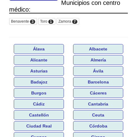
Municipios con centro
médico:
Benavente
Toro
Zamora
3
1
7
Álava
Albacete
Alicante
Almería
Asturias
Ávila
Badajoz
Barcelona
Burgos
Cáceres
Cádiz
Cantabria
Castellón
Ceuta
Ciudad Real
Córdoba
Cuenca
Girona