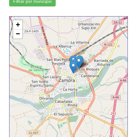
Filtrar por municipio
+
−