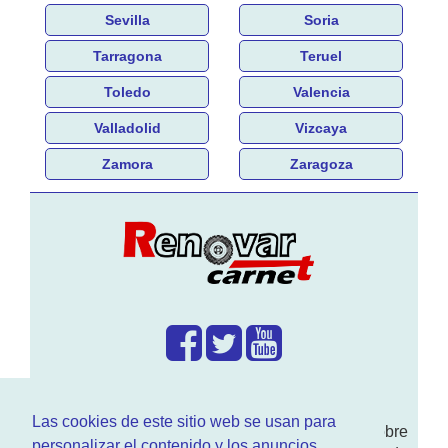
Sevilla
Soria
Tarragona
Teruel
Toledo
Valencia
Valladolid
Vizcaya
Zamora
Zaragoza
¿Que hacemos?
Las cookies de este sitio web se usan para
En
www.RenovarCarnet.com
Te contamos sobre
personalizar el contenido y los anuncios,