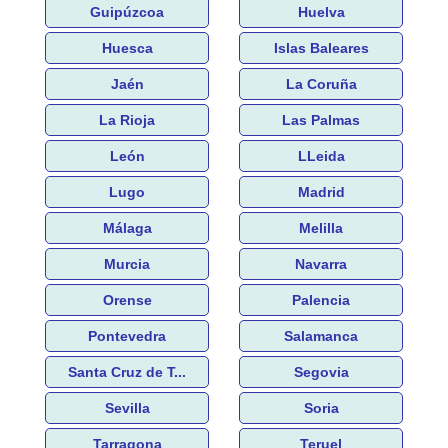
Guipúzcoa
Huelva
Huesca
Islas Baleares
Jaén
La Coruña
La Rioja
Las Palmas
León
LLeida
Lugo
Madrid
Málaga
Melilla
Murcia
Navarra
Orense
Palencia
Pontevedra
Salamanca
Santa Cruz de T...
Segovia
Sevilla
Soria
Tarragona
Teruel