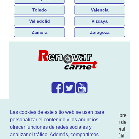
Toledo
Valencia
Valladolid
Vizcaya
Zamora
Zaragoza
¿Que hacemos?
Las cookies de este sitio web se usan para
En
www.RenovarCarnet.com
Te contamos sobre
personalizar el contenido y los anuncios,
la
renovación del permiso
de conducir, noticias de
ofrecer funciones de redes sociales y
actualidad motor y sobre todo seguridad vial.
analizar el tráfico. Además, compartimos
Ademas tenemos todo tipo de información DGT útil.