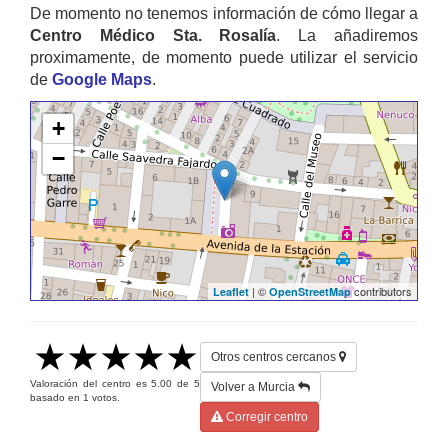
De momento no tenemos información de cómo llegar a
Centro Médico Sta. Rosalía
. La añadiremos
proximamente, de momento puede utilizar el servicio
de
Google Maps
.
+
−
| ©
contributors
Leaflet
OpenStreetMap
Otros centros cercanos
Valoración del centro es
5.00
de
5
Volver a Murcia
basado en
1
votos.
Corregir centro