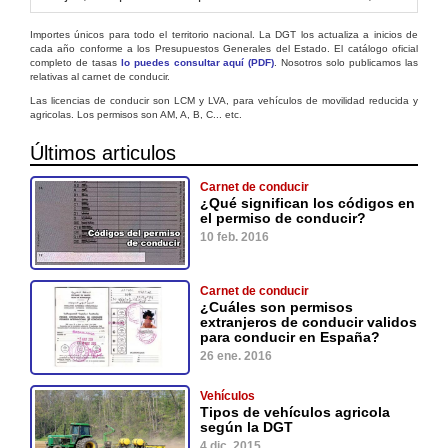
Importes únicos para todo el territorio nacional. La DGT los actualiza a inicios de
cada año conforme a los Presupuestos Generales del Estado. El catálogo oficial
completo de tasas
lo puedes consultar aquí (PDF)
. Nosotros solo publicamos las
relativas al carnet de conducir.
Las licencias de conducir son LCM y LVA, para vehículos de movilidad reducida y
agricolas. Los permisos son AM, A, B, C... etc.
Últimos articulos
Carnet de conducir
¿Qué significan los códigos en
el permiso de conducir?
10 feb. 2016
Carnet de conducir
¿Cuáles son permisos
extranjeros de conducir validos
para conducir en España?
26 ene. 2016
Vehículos
Tipos de vehículos agricola
según la DGT
4 dic. 2015