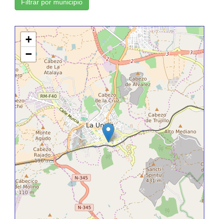
Filtrar por municipio
+
−