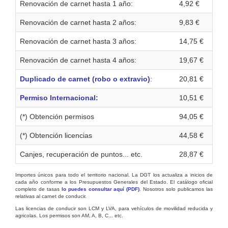
Renovación de carnet hasta 1 año:
4,92 €
Renovación de carnet hasta 2 años:
9,83 €
Renovación de carnet hasta 3 años:
14,75 €
Renovación de carnet hasta 4 años:
19,67 €
Duplicado de carnet (robo o extravio)
:
20,81 €
Permiso Internacional:
10,51 €
(*) Obtención permisos
94,05 €
(*) Obtención licencias
44,58 €
Canjes, recuperación de puntos... etc.
28,87 €
Importes únicos para todo el territorio nacional. La DGT los actualiza a inicios de
cada año conforme a los Presupuestos Generales del Estado. El catálogo oficial
completo de tasas
lo puedes consultar aquí (PDF)
. Nosotros solo publicamos las
relativas al carnet de conducir.
Las licencias de conducir son LCM y LVA, para vehículos de movilidad reducida y
agricolas. Los permisos son AM, A, B, C... etc.