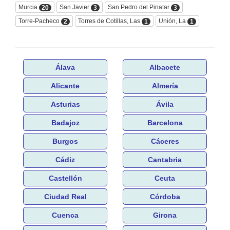
Murcia
San Javier
San Pedro del Pinatar
20
3
3
Torre-Pacheco
Torres de Cotillas, Las
Unión, La
2
1
1
Álava
Albacete
Alicante
Almería
Asturias
Ávila
Badajoz
Barcelona
Burgos
Cáceres
Cádiz
Cantabria
Castellón
Ceuta
Ciudad Real
Córdoba
Cuenca
Girona