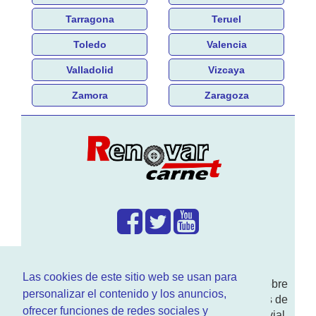
Tarragona
Teruel
Toledo
Valencia
Valladolid
Vizcaya
Zamora
Zaragoza
¿Que hacemos?
Las cookies de este sitio web se usan para
En
www.RenovarCarnet.com
Te contamos sobre
personalizar el contenido y los anuncios,
la
renovación del permiso
de conducir, noticias de
ofrecer funciones de redes sociales y
actualidad motor y sobre todo seguridad vial.