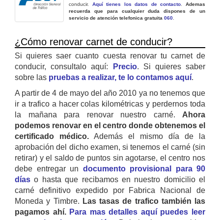
conducir.
Aquí tienes los datos de contacto
.
Ademas
recuerda que para cualquier duda dispones de un
servicio de atención telefonica gratuita
060
.
¿Cómo renovar carnet de conducir?
Si quieres saer cuanto cuesta renovar tu carnet de
conducir, consultalo aquí:
Precio
. Si quieres saber
sobre las
pruebas a realizar, te lo contamos aquí
.
A partir de 4 de mayo del año 2010 ya no tenemos que
ir a trafico a hacer colas kilométricas y perdernos toda
la mañana para renovar nuestro carné.
Ahora
podemos renovar en el centro donde obtenemos el
certificado médico.
Además el mismo día de la
aprobación del dicho examen, si tenemos el carné (sin
retirar) y el saldo de puntos sin agotarse, el centro nos
debe entregar un
documento provisional para 90
días
o hasta que recibamos en nuestro domicilio el
carné definitivo expedido por Fabrica Nacional de
Moneda y Timbre.
Las tasas de trafico también las
pagamos ahí.
Para mas detalles aquí puedes leer