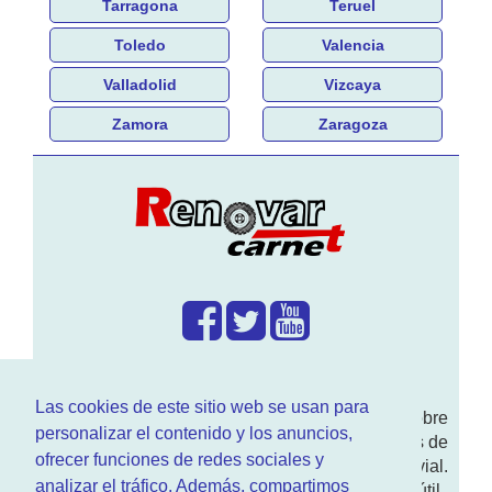
Tarragona
Teruel
Toledo
Valencia
Valladolid
Vizcaya
Zamora
Zaragoza
¿Que hacemos?
Las cookies de este sitio web se usan para
En
www.RenovarCarnet.com
Te contamos sobre
personalizar el contenido y los anuncios,
la
renovación del permiso
de conducir, noticias de
ofrecer funciones de redes sociales y
actualidad motor y sobre todo seguridad vial.
analizar el tráfico. Además, compartimos
Ademas tenemos todo tipo de información DGT útil.