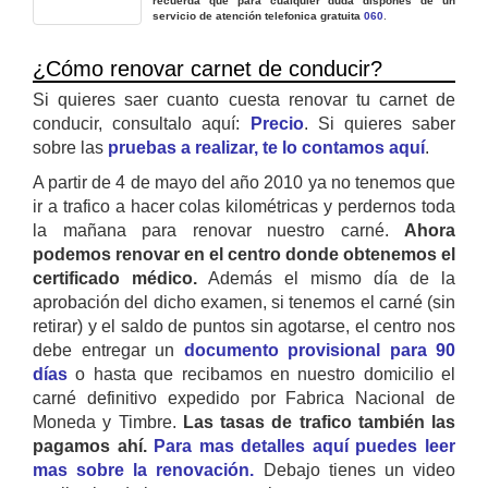
recuerda que para cualquier duda dispones de un
servicio de atención telefonica gratuita
060
.
¿Cómo renovar carnet de conducir?
Si quieres saer cuanto cuesta renovar tu carnet de
conducir, consultalo aquí:
Precio
. Si quieres saber
sobre las
pruebas a realizar, te lo contamos aquí
.
A partir de 4 de mayo del año 2010 ya no tenemos que
ir a trafico a hacer colas kilométricas y perdernos toda
la mañana para renovar nuestro carné.
Ahora
podemos renovar en el centro donde obtenemos el
certificado médico.
Además el mismo día de la
aprobación del dicho examen, si tenemos el carné (sin
retirar) y el saldo de puntos sin agotarse, el centro nos
debe entregar un
documento provisional para 90
días
o hasta que recibamos en nuestro domicilio el
carné definitivo expedido por Fabrica Nacional de
Moneda y Timbre.
Las tasas de trafico también las
pagamos ahí.
Para mas detalles aquí puedes leer
mas sobre la renovación.
Debajo tienes un video