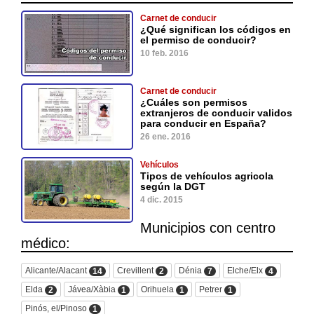
Carnet de conducir
¿Qué significan los códigos en
el permiso de conducir?
10 feb. 2016
Carnet de conducir
¿Cuáles son permisos
extranjeros de conducir validos
para conducir en España?
26 ene. 2016
Vehículos
Tipos de vehículos agricola
según la DGT
4 dic. 2015
Municipios con centro
médico:
Alicante/Alacant
Crevillent
Dénia
Elche/Elx
14
2
7
4
Elda
Jávea/Xàbia
Orihuela
Petrer
2
1
1
1
Pinós, el/Pinoso
1