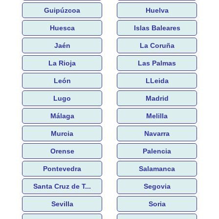
Guipúzcoa
Huelva
Huesca
Islas Baleares
Jaén
La Coruña
La Rioja
Las Palmas
León
LLeida
Lugo
Madrid
Málaga
Melilla
Murcia
Navarra
Orense
Palencia
Pontevedra
Salamanca
Santa Cruz de T...
Segovia
Sevilla
Soria