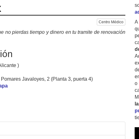
x
s
a
A
Centro Médico
q
e no pierdas tiempo y dinero en tu tramite de renovación
p
c
d
ión
A
ex
Alicante )
d
e
 Pomares Javaloyes, 2 (Planta 3, puerta 4)
o
mapa
c
M
l
p
t