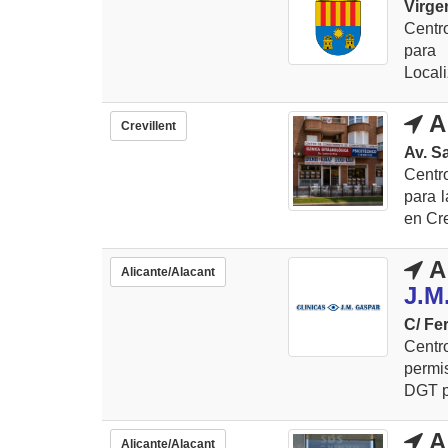
Virge
Centr
para 
Locali
A
Crevillent
Av. S
Centr
para l
en Cre
A
Alicante/Alacant
J.M
C/ Fe
Centr
permis
DGT pa
A
Alicante/Alacant