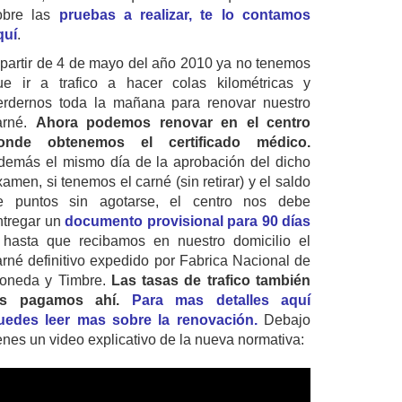
obre las
pruebas a realizar, te lo contamos
quí
.
 partir de 4 de mayo del año 2010 ya no tenemos
ue ir a trafico a hacer colas kilométricas y
erdernos toda la mañana para renovar nuestro
arné.
Ahora podemos renovar en el centro
onde obtenemos el certificado médico.
demás el mismo día de la aprobación del dicho
amen, si tenemos el carné (sin retirar) y el saldo
e puntos sin agotarse, el centro nos debe
ntregar un
documento provisional para 90 días
 hasta que recibamos en nuestro domicilio el
arné definitivo expedido por Fabrica Nacional de
oneda y Timbre.
Las tasas de trafico también
as pagamos ahí.
Para mas detalles aquí
uedes leer mas sobre la renovación.
Debajo
ienes un video explicativo de la nueva normativa: