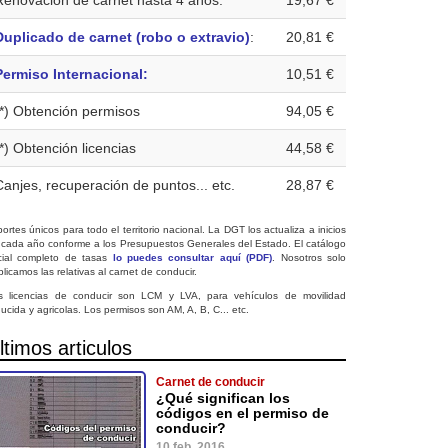
Renovación de carnet hasta 4 años:
19,67 €
Duplicado de carnet (robo o extravio)
:
20,81 €
Permiso Internacional:
10,51 €
(*) Obtención permisos
94,05 €
(*) Obtención licencias
44,58 €
Canjes, recuperación de puntos... etc.
28,87 €
ortes únicos para todo el territorio nacional. La DGT los actualiza a inicios
 cada año conforme a los Presupuestos Generales del Estado. El catálogo
icial completo de tasas
lo puedes consultar aquí (PDF)
. Nosotros solo
licamos las relativas al carnet de conducir.
s licencias de conducir son LCM y LVA, para vehículos de movilidad
ucida y agricolas. Los permisos son AM, A, B, C... etc.
ltimos articulos
Carnet de conducir
¿Qué significan los
códigos en el permiso de
conducir?
10 feb. 2016