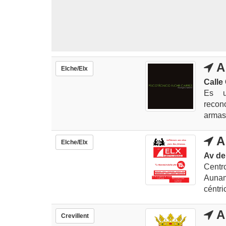
A
Elche/Elx
Calle
Es u
recon
armas,
A
Elche/Elx
Av de 
Centr
Aunam
céntri
A
Crevillent