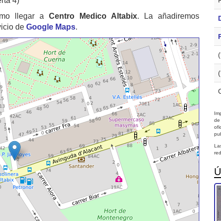
rta 4)
ómo llegar a
Centro Medico Altabix
. La añadiremos
vicio de
Google Maps
.
Imp
de
of
pub
La
red
Ú