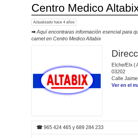
Centro Medico Altabi
Actualizado hace 4 años
➡
Aquí encontraras información esencial para qu
carnet en Centro Medico Altabix
Direcc
Elche/Elx ( 
03202
Calle Jaime
Ver en el 
☎
965 424 465 y 689 284 233