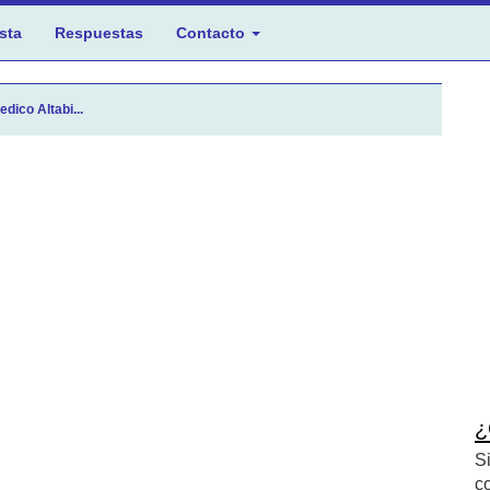
sta
Respuestas
Contacto
dico Altabi...
¿
S
c