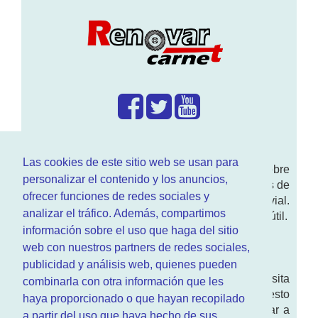
¿Que hacemos?
Las cookies de este sitio web se usan para
En
www.RenovarCarnet.com
Te contamos sobre
personalizar el contenido y los anuncios,
la
renovación del permiso
de conducir, noticias de
ofrecer funciones de redes sociales y
actualidad motor y sobre todo seguridad vial.
analizar el tráfico. Además, compartimos
Ademas tenemos todo tipo de información DGT útil.
información sobre el uso que haga del sitio
¿Quienes somos?
web con nuestros partners de redes sociales,
publicidad y análisis web, quienes pueden
Quieres saber quien mantiene la pagina, visita
combinarla con otra información que les
nuestra
sección de contacto
. Aquí tienes nuesto
haya proporcionado o que hayan recopilado
aviso legal
. Basicamente no queremos engañar a
a partir del uso que haya hecho de sus