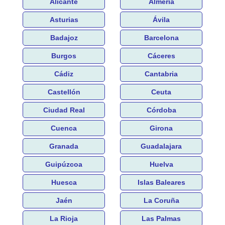
Alicante
Almería
Asturias
Ávila
Badajoz
Barcelona
Burgos
Cáceres
Cádiz
Cantabria
Castellón
Ceuta
Ciudad Real
Córdoba
Cuenca
Girona
Granada
Guadalajara
Guipúzcoa
Huelva
Huesca
Islas Baleares
Jaén
La Coruña
La Rioja
Las Palmas