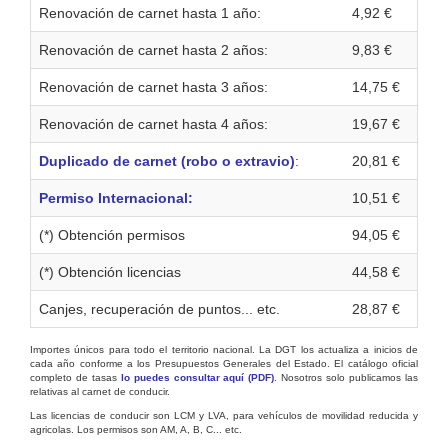
Renovación de carnet hasta 1 año:
4,92 €
Renovación de carnet hasta 2 años:
9,83 €
Renovación de carnet hasta 3 años:
14,75 €
Renovación de carnet hasta 4 años:
19,67 €
Duplicado de carnet (robo o extravio)
:
20,81 €
Permiso Internacional:
10,51 €
(*) Obtención permisos
94,05 €
(*) Obtención licencias
44,58 €
Canjes, recuperación de puntos... etc.
28,87 €
Importes únicos para todo el territorio nacional. La DGT los actualiza a inicios de
cada año conforme a los Presupuestos Generales del Estado. El catálogo oficial
completo de tasas
lo puedes consultar aquí (PDF)
. Nosotros solo publicamos las
relativas al carnet de conducir.
Las licencias de conducir son LCM y LVA, para vehículos de movilidad reducida y
agricolas. Los permisos son AM, A, B, C... etc.