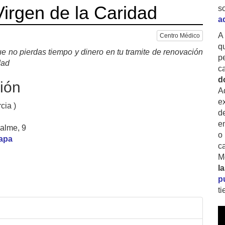
irgen de la Caridad
s
a
A
Centro Médico
q
e no pierdas tiempo y dinero en tu tramite de renovación
p
dad
c
d
ión
A
ex
cia )
d
e
Palme, 9
o
mapa
c
M
l
p
t