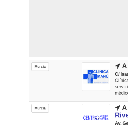
A 
Murcia
C/ Isa
Clínic
servi
médico
A 
Murcia
Riv
Av. Ge