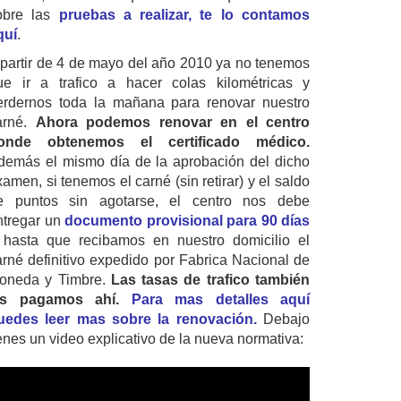
obre las
pruebas a realizar, te lo contamos
quí
.
 partir de 4 de mayo del año 2010 ya no tenemos
ue ir a trafico a hacer colas kilométricas y
erdernos toda la mañana para renovar nuestro
arné.
Ahora podemos renovar en el centro
onde obtenemos el certificado médico.
demás el mismo día de la aprobación del dicho
amen, si tenemos el carné (sin retirar) y el saldo
e puntos sin agotarse, el centro nos debe
ntregar un
documento provisional para 90 días
 hasta que recibamos en nuestro domicilio el
arné definitivo expedido por Fabrica Nacional de
oneda y Timbre.
Las tasas de trafico también
as pagamos ahí.
Para mas detalles aquí
uedes leer mas sobre la renovación.
Debajo
ienes un video explicativo de la nueva normativa: