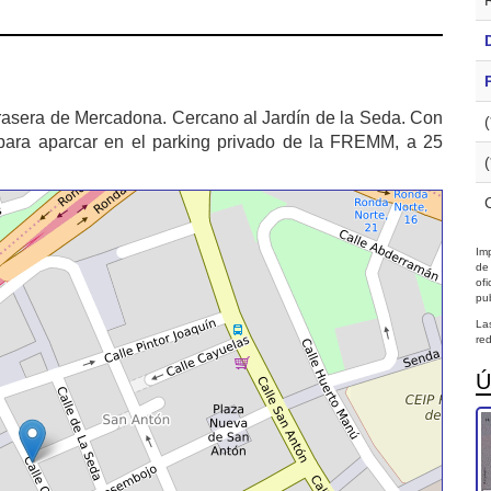
rasera de Mercadona. Cercano al Jardín de la Seda. Con
s para aparcar en el parking privado de la FREMM, a 25
Imp
de
of
pub
La
red
Ú