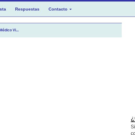
sta
Respuestas
Contacto
édico Vi...
¿
S
c