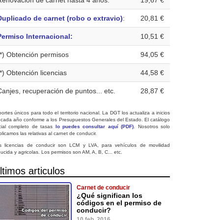
Renovación de carnet hasta 4 años:
19,67 €
Duplicado de carnet (robo o extravio)
:
20,81 €
Permiso Internacional:
10,51 €
(*) Obtención permisos
94,05 €
(*) Obtención licencias
44,58 €
Canjes, recuperación de puntos... etc.
28,87 €
ortes únicos para todo el territorio nacional. La DGT los actualiza a inicios
 cada año conforme a los Presupuestos Generales del Estado. El catálogo
icial completo de tasas
lo puedes consultar aquí (PDF)
. Nosotros solo
licamos las relativas al carnet de conducir.
s licencias de conducir son LCM y LVA, para vehículos de movilidad
ucida y agricolas. Los permisos son AM, A, B, C... etc.
ltimos articulos
Carnet de conducir
¿Qué significan los
códigos en el permiso de
conducir?
10 feb. 2016