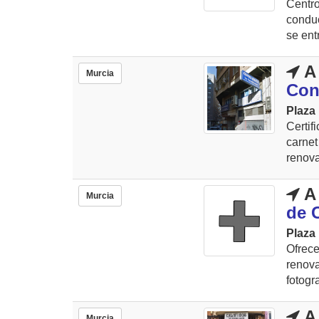
Centr
conduc
se ent
A 
Murcia
Con
Plaza 
Certif
carnet
renova
A 
Murcia
de 
Plaza 
Ofrece
renova
fotogra
A 
Murcia