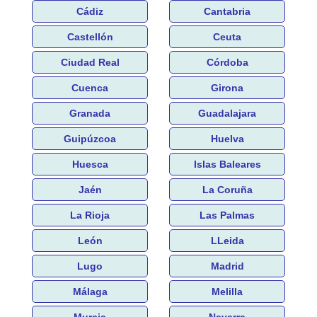
Cádiz
Cantabria
Castellón
Ceuta
Ciudad Real
Córdoba
Cuenca
Girona
Granada
Guadalajara
Guipúzcoa
Huelva
Huesca
Islas Baleares
Jaén
La Coruña
La Rioja
Las Palmas
León
LLeida
Lugo
Madrid
Málaga
Melilla
Murcia
Navarra