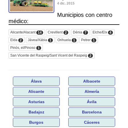
4 dic. 2015
Municipios con centro
médico:
Alicante/Alacant
Crevillent
Dénia
Elche/Elx
14
2
7
4
Elda
Jávea/Xàbia
Orihuela
Petrer
2
1
1
1
Pinós, el/Pinoso
1
San Vicente del Raspeig/Sant Vicent del Raspeig
2
Álava
Albacete
Alicante
Almería
Asturias
Ávila
Badajoz
Barcelona
Burgos
Cáceres