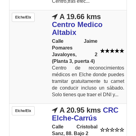
Centro,tras efec...
A 19.66 kms
Elche/Elx
Centro Medico
Altabix
Calle Jaime
Pomares
Javaloyes, 2
(Planta 3, puerta 4)
Centro de reconocimientos
médicos en Elche donde puedes
tramitar gratuitamente tu carnet
de conducir incluso un sábado.
Solo tienes que traer el DNI y...
A 20.95 kms
CRC
Elche/Elx
Elche-Carrús
Calle Cristobal
Sanz, 88. Bajo 2