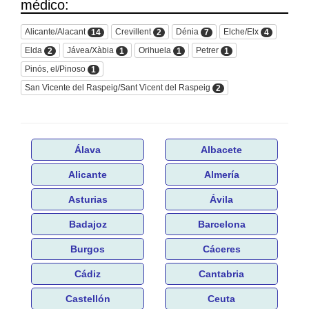
médico:
Alicante/Alacant
Crevillent
Dénia
Elche/Elx
14
2
7
4
Elda
Jávea/Xàbia
Orihuela
Petrer
2
1
1
1
Pinós, el/Pinoso
1
San Vicente del Raspeig/Sant Vicent del Raspeig
2
Álava
Albacete
Alicante
Almería
Asturias
Ávila
Badajoz
Barcelona
Burgos
Cáceres
Cádiz
Cantabria
Castellón
Ceuta