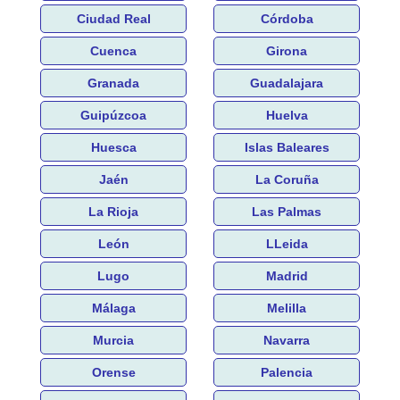
Ciudad Real
Córdoba
Cuenca
Girona
Granada
Guadalajara
Guipúzcoa
Huelva
Huesca
Islas Baleares
Jaén
La Coruña
La Rioja
Las Palmas
León
LLeida
Lugo
Madrid
Málaga
Melilla
Murcia
Navarra
Orense
Palencia