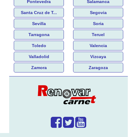
Pontevedra
Salamanca
Santa Cruz de T...
Segovia
Sevilla
Soria
Tarragona
Teruel
Toledo
Valencia
Valladolid
Vizcaya
Zamora
Zaragoza
¿Que hacemos?