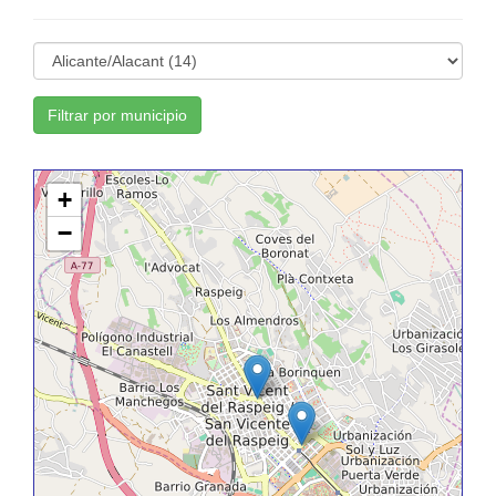
Filtrar por municipio
+
−