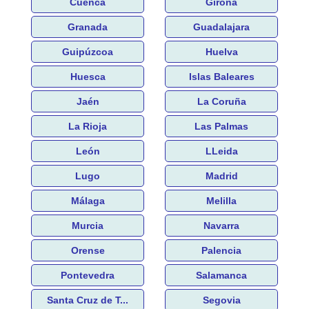
Cuenca
Girona
Granada
Guadalajara
Guipúzcoa
Huelva
Huesca
Islas Baleares
Jaén
La Coruña
La Rioja
Las Palmas
León
LLeida
Lugo
Madrid
Málaga
Melilla
Murcia
Navarra
Orense
Palencia
Pontevedra
Salamanca
Santa Cruz de T...
Segovia