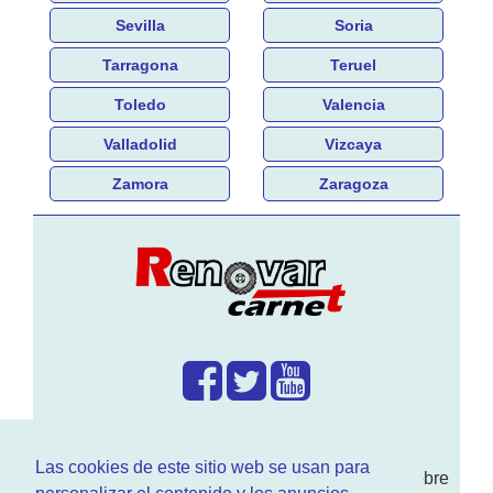
Sevilla
Soria
Tarragona
Teruel
Toledo
Valencia
Valladolid
Vizcaya
Zamora
Zaragoza
¿Que hacemos?
Las cookies de este sitio web se usan para
En
www.RenovarCarnet.com
Te contamos sobre