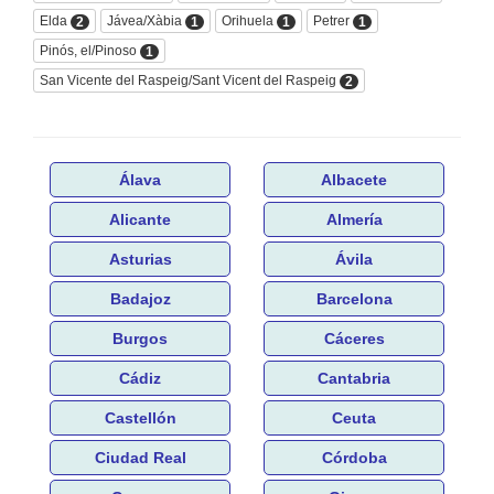
Elda
Jávea/Xàbia
Orihuela
Petrer
2
1
1
1
Pinós, el/Pinoso
1
San Vicente del Raspeig/Sant Vicent del Raspeig
2
Álava
Albacete
Alicante
Almería
Asturias
Ávila
Badajoz
Barcelona
Burgos
Cáceres
Cádiz
Cantabria
Castellón
Ceuta
Ciudad Real
Córdoba