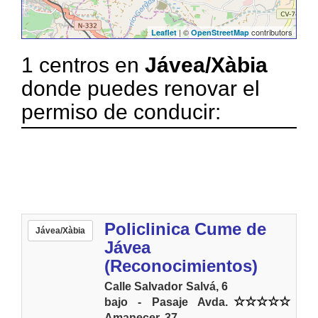
| ©
contributors
Leaflet
OpenStreetMap
1 centros en
Jávea/Xàbia
donde puedes renovar el
permiso de conducir:
Policlinica Cume de
Jávea/Xàbia
Jávea
(Reconocimientos)
Calle Salvador Salvá, 6
bajo - Pasaje Avda.
Amanecer, 37