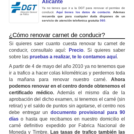
Alicante
Ya no tienes que ir a la DGT para renovar el permiso de
conducir.
Aquí tienes los datos de contacto
.
Ademas
recuerda que para cualquier duda dispones de un
servicio de atención telefonica gratuita
060
.
¿Cómo renovar carnet de conducir?
Si quieres saer cuanto cuesta renovar tu carnet de
conducir, consultalo aquí:
Precio
. Si quieres saber
sobre las
pruebas a realizar, te lo contamos aquí
.
A partir de 4 de mayo del año 2010 ya no tenemos que
ir a trafico a hacer colas kilométricas y perdernos toda
la mañana para renovar nuestro carné.
Ahora
podemos renovar en el centro donde obtenemos el
certificado médico.
Además el mismo día de la
aprobación del dicho examen, si tenemos el carné (sin
retirar) y el saldo de puntos sin agotarse, el centro nos
debe entregar un
documento provisional para 90
días
o hasta que recibamos en nuestro domicilio el
carné definitivo expedido por Fabrica Nacional de
Moneda y Timbre.
Las tasas de trafico también las