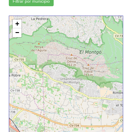
Filtrar por municipio
+
−