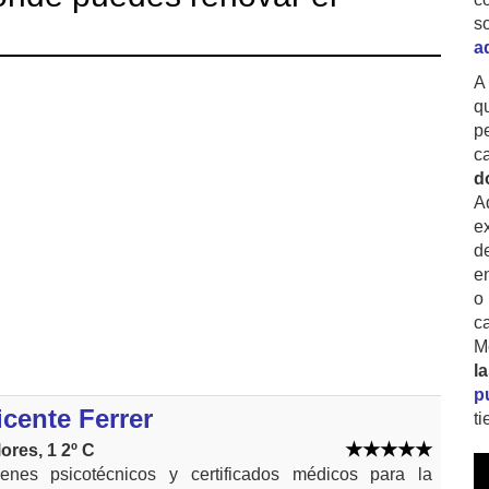
s
a
A
q
p
c
d
A
ex
d
e
o
c
M
l
p
cente Ferrer
t
ores, 1 2º C
nes psicotécnicos y certificados médicos para la