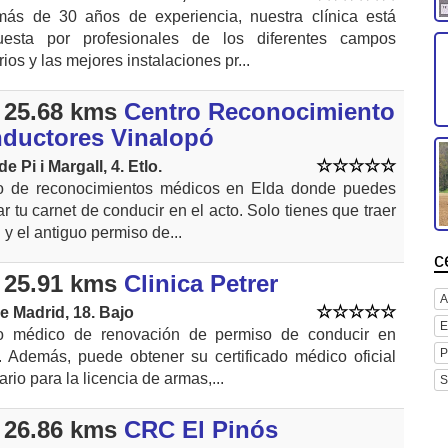
ás de 30 años de experiencia, nuestra clínica está
esta por profesionales de los diferentes campos
rios y las mejores instalaciones pr...
 25.68 kms
Centro Reconocimiento
ductores Vinalopó
de Pi i Margall, 4. Etlo.
o de reconocimientos médicos en Elda donde puedes
r tu carnet de conducir en el acto. Solo tienes que traer
 y el antiguo permiso de...
c
 25.91 kms
Clinica Petrer
A
e Madrid, 18. Bajo
E
o médico de renovación de permiso de conducir en
P
r. Además, puede obtener su certificado médico oficial
rio para la licencia de armas,...
S
 26.86 kms
CRC El Pinós