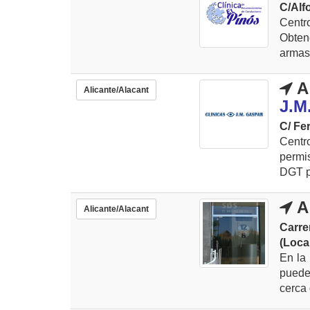
C/Alfo
Centr
Obten
armas,
A
Alicante/Alacant
J.M
C/ Fe
Centr
permis
DGT pa
A
Alicante/Alacant
Carre
(Local
En la 
puede
cerca 