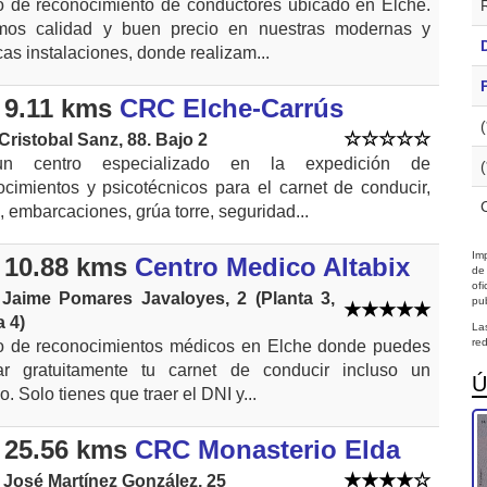
o de reconocimiento de conductores ubicado en Elche.
os calidad y buen precio en nuestras modernas y
cas instalaciones, donde realizam...
 9.11 kms
CRC Elche-Carrús
 Cristobal Sanz, 88. Bajo 2
n centro especializado en la expedición de
ocimientos y psicotécnicos para el carnet de conducir,
 embarcaciones, grúa torre, seguridad...
Imp
 10.88 kms
Centro Medico Altabix
de
of
 Jaime Pomares Javaloyes, 2 (Planta 3,
pub
a 4)
La
red
o de reconocimientos médicos en Elche donde puedes
tar gratuitamente tu carnet de conducir incluso un
Ú
. Solo tienes que traer el DNI y...
 25.56 kms
CRC Monasterio Elda
 José Martínez González, 25