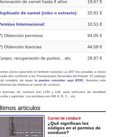
Renovación de carnet hasta 4 años:
19,67 €
Duplicado de carnet (robo o extravio)
:
20,81 €
Permiso Internacional:
10,51 €
(*) Obtención permisos
94,05 €
(*) Obtención licencias
44,58 €
Canjes, recuperación de puntos... etc.
28,87 €
ortes únicos para todo el territorio nacional. La DGT los actualiza a inicios
 cada año conforme a los Presupuestos Generales del Estado. El catálogo
icial completo de tasas
lo puedes consultar aquí (PDF)
. Nosotros solo
licamos las relativas al carnet de conducir.
s licencias de conducir son LCM y LVA, para vehículos de movilidad
ucida y agricolas. Los permisos son AM, A, B, C... etc.
ltimos articulos
Carnet de conducir
¿Qué significan los
códigos en el permiso de
conducir?