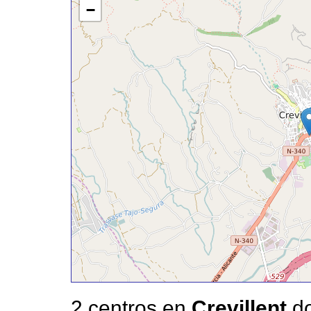
−
2 centros en
Crevillent
do