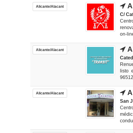
A
Alicante/Alacant
C/ Cat
Centr
renov
on-lin
A
Alicante/Alacant
Catedr
Renue
listo
965126
A
Alicante/Alacant
San J
Centr
médic
conduc