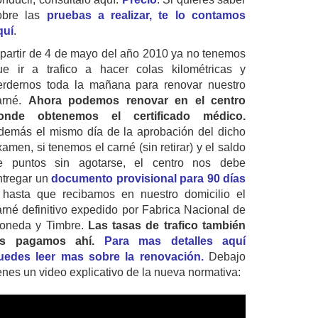
obre las
pruebas a realizar, te lo contamos
quí
.
 partir de 4 de mayo del año 2010 ya no tenemos
ue ir a trafico a hacer colas kilométricas y
erdernos toda la mañana para renovar nuestro
arné.
Ahora podemos renovar en el centro
onde obtenemos el certificado médico.
demás el mismo día de la aprobación del dicho
amen, si tenemos el carné (sin retirar) y el saldo
e puntos sin agotarse, el centro nos debe
ntregar un
documento provisional para 90 días
 hasta que recibamos en nuestro domicilio el
arné definitivo expedido por Fabrica Nacional de
oneda y Timbre.
Las tasas de trafico también
as pagamos ahí.
Para mas detalles aquí
uedes leer mas sobre la renovación.
Debajo
ienes un video explicativo de la nueva normativa: