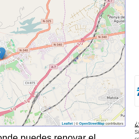
¿
| ©
contributors
Leaflet
OpenStreetMap
S
nde puedes renovar el
c