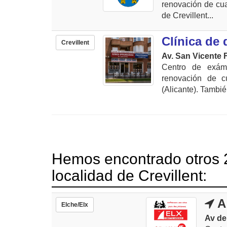
renovación de cua
de Crevillent...
Clínica de 
Crevillent
Av. San Vicente F
Centro de exáme
renovación de cu
(Alicante). Tambié.
Hemos encontrado otros 2
localidad de Crevillent:
A
Elche/Elx
Av de 