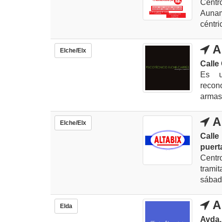
Centr
Aunam
céntri
A
Elche/Elx
Calle
Es u
recon
armas,
A
Elche/Elx
Calle
puert
Centr
trami
sábado
A
Elda
Avda.