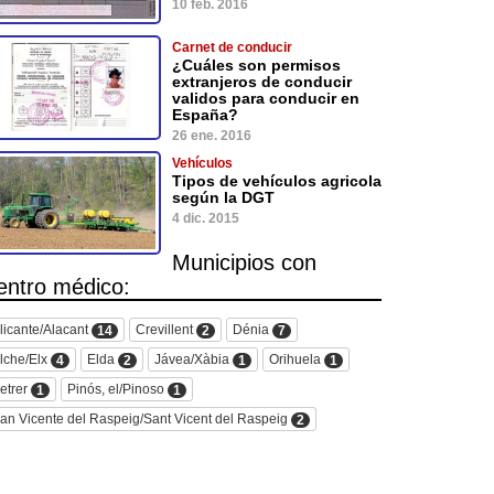
10 feb. 2016
Carnet de conducir
¿Cuáles son permisos
extranjeros de conducir
validos para conducir en
España?
26 ene. 2016
Vehículos
Tipos de vehículos agricola
según la DGT
4 dic. 2015
Municipios con
entro médico:
licante/Alacant
Crevillent
Dénia
14
2
7
lche/Elx
Elda
Jávea/Xàbia
Orihuela
4
2
1
1
etrer
Pinós, el/Pinoso
1
1
an Vicente del Raspeig/Sant Vicent del Raspeig
2