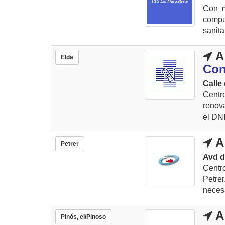
Con m
compu
sanita
A
Elda
Con
Calle 
Centr
renova
el DNI
A
Petrer
Avd d
Centr
Petre
necesa
A
Pinós, el/Pinoso