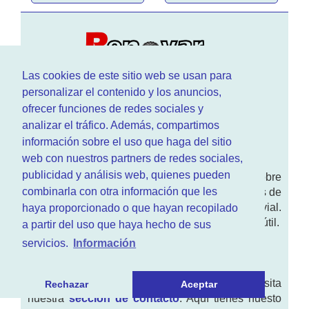
Las cookies de este sitio web se usan para
personalizar el contenido y los anuncios,
ofrecer funciones de redes sociales y
analizar el tráfico. Además, compartimos
información sobre el uso que haga del sitio
¿Que hacemos?
web con nuestros partners de redes sociales,
publicidad y análisis web, quienes pueden
En
www.RenovarCarnet.com
Te contamos sobre
combinarla con otra información que les
la
renovación del permiso
de conducir, noticias de
actualidad motor y sobre todo seguridad vial.
haya proporcionado o que hayan recopilado
Ademas tenemos todo tipo de información DGT útil.
a partir del uso que haya hecho de sus
servicios.
Información
¿Quienes somos?
Quieres saber quien mantiene la pagina, visita
Rechazar
Aceptar
nuestra
sección de contacto
. Aquí tienes nuesto