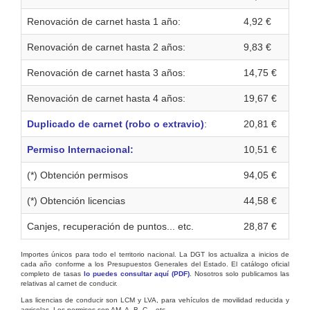
Renovación de carnet hasta 1 año:
4,92 €
Renovación de carnet hasta 2 años:
9,83 €
Renovación de carnet hasta 3 años:
14,75 €
Renovación de carnet hasta 4 años:
19,67 €
Duplicado de carnet (robo o extravio)
:
20,81 €
Permiso Internacional:
10,51 €
(*) Obtención permisos
94,05 €
(*) Obtención licencias
44,58 €
Canjes, recuperación de puntos... etc.
28,87 €
Importes únicos para todo el territorio nacional. La DGT los actualiza a inicios de
cada año conforme a los Presupuestos Generales del Estado. El catálogo oficial
completo de tasas
lo puedes consultar aquí (PDF)
. Nosotros solo publicamos las
relativas al carnet de conducir.
Las licencias de conducir son LCM y LVA, para vehículos de movilidad reducida y
agricolas. Los permisos son AM, A, B, C... etc.