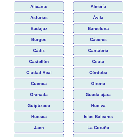
Alicante
Almería
Asturias
Ávila
Badajoz
Barcelona
Burgos
Cáceres
Cádiz
Cantabria
Castellón
Ceuta
Ciudad Real
Córdoba
Cuenca
Girona
Granada
Guadalajara
Guipúzcoa
Huelva
Huesca
Islas Baleares
Jaén
La Coruña