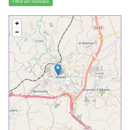
Filtrar por municipio
+
−