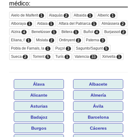
médico:
Aielo de Malferit
Alaquàs
Albaida
Alberic
1
2
1
1
Alboraya
Aldaia
Alfara del Patriarca
Almàssera
1
1
1
2
Alzira
Benetússer
Bétera
Buñol
Burjassot
4
1
1
4
2
Eliana, l'
Mislata
Ontinyent
Paterna
1
2
2
3
Pobla de Farnals, la
Puçol
Sagunto/Sagunt
1
3
5
Sueca
Torrent
Turís
Valencia
Xirivella
2
5
1
33
1
Álava
Albacete
Alicante
Almería
Asturias
Ávila
Badajoz
Barcelona
Burgos
Cáceres