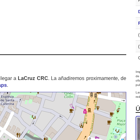
Imp
de
llegar a
LaCruz CRC
. La añadiremos proximamente, de
of
aps
.
pub
La
red
Ú