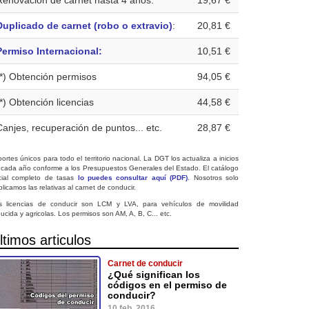
Renovación de carnet hasta 4 años:
19,67 €
Duplicado de carnet (robo o extravio)
:
20,81 €
Permiso Internacional:
10,51 €
(*) Obtención permisos
94,05 €
(*) Obtención licencias
44,58 €
Canjes, recuperación de puntos... etc.
28,87 €
ortes únicos para todo el territorio nacional. La DGT los actualiza a inicios
 cada año conforme a los Presupuestos Generales del Estado. El catálogo
icial completo de tasas
lo puedes consultar aquí (PDF)
. Nosotros solo
licamos las relativas al carnet de conducir.
s licencias de conducir son LCM y LVA, para vehículos de movilidad
ucida y agricolas. Los permisos son AM, A, B, C... etc.
ltimos articulos
Carnet de conducir
¿Qué significan los
códigos en el permiso de
conducir?
10 feb. 2016