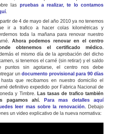
obre las
pruebas a realizar, te lo contamos
quí
.
 partir de 4 de mayo del año 2010 ya no tenemos
ue ir a trafico a hacer colas kilométricas y
erdernos toda la mañana para renovar nuestro
arné.
Ahora podemos renovar en el centro
onde obtenemos el certificado médico.
demás el mismo día de la aprobación del dicho
amen, si tenemos el carné (sin retirar) y el saldo
e puntos sin agotarse, el centro nos debe
ntregar un
documento provisional para 90 días
 hasta que recibamos en nuestro domicilio el
arné definitivo expedido por Fabrica Nacional de
oneda y Timbre.
Las tasas de trafico también
as pagamos ahí.
Para mas detalles aquí
uedes leer mas sobre la renovación.
Debajo
ienes un video explicativo de la nueva normativa: