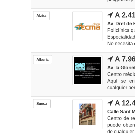
A 2.4
Alzira
Av. Dret de 
Policlínica 
Especialidad
No necesita c
A 7.9
Alberic
Av. la Glorie
Centro médic
Aquí se enc
cualquier per
A 12.
Sueca
Calle Sant M
Centro de r
puede obtene
de cualquier 