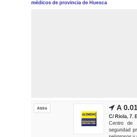
médicos de provincia de Huesca
A 0.0
Alzira
C/ Riola, 7. 
Centro de 
seguridad pr
peligrosos y p