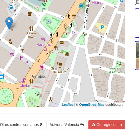
| ©
contributors
Leaflet
OpenStreetMap
Otros centros cercanos
Volver a Valencia
Corregir centro