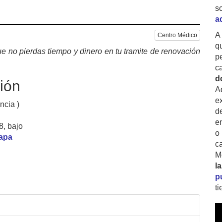
s
a
A
Centro Médico
q
e no pierdas tiempo y dinero en tu tramite de renovación
p
c
d
ión
A
ex
ncia )
d
e
8, bajo
o
mapa
c
M
l
p
t