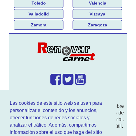
Toledo
Valencia
Valladolid
Vizcaya
Zamora
Zaragoza
¿Que hacemos?
Las cookies de este sitio web se usan para
En
www.RenovarCarnet.com
Te contamos sobre
personalizar el contenido y los anuncios,
la
renovación del permiso
de conducir, noticias de
ofrecer funciones de redes sociales y
actualidad motor y sobre todo seguridad vial.
analizar el tráfico. Además, compartimos
Ademas tenemos todo tipo de información DGT útil.
información sobre el uso que haga del sitio