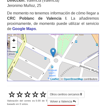
Dirección:
Valencia (Valencia)
Jeronimo Muñoz, 25
De momento no tenemos información de cómo llegar a
CRC Poblanc de Valencia I
. La añadiremos
proximamente, de momento puede utilizar el servicio
de
Google Maps
.
+
−
| ©
contributors
Leaflet
OpenStreetMap
Otros centros cercanos
Valoración del centro es
0.00
de
5
Volver a Valencia
basado en
0
votos.