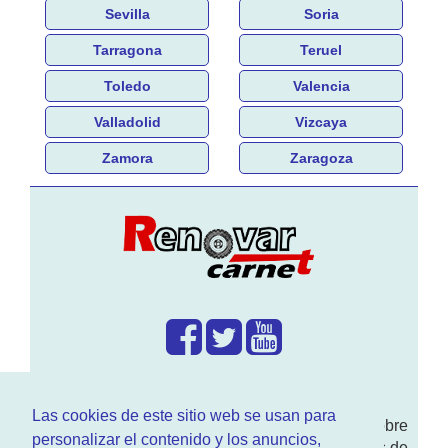
Sevilla
Soria
Tarragona
Teruel
Toledo
Valencia
Valladolid
Vizcaya
Zamora
Zaragoza
¿Que hacemos?
Las cookies de este sitio web se usan para
En
www.RenovarCarnet.com
Te contamos sobre
personalizar el contenido y los anuncios,
la
renovación del permiso
de conducir, noticias de