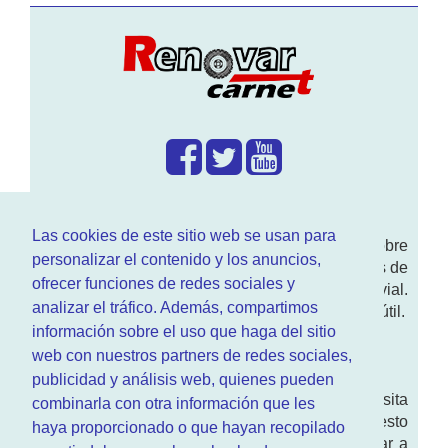
¿Que hacemos?
Las cookies de este sitio web se usan para
En
www.RenovarCarnet.com
Te contamos sobre
personalizar el contenido y los anuncios,
la
renovación del permiso
de conducir, noticias de
ofrecer funciones de redes sociales y
actualidad motor y sobre todo seguridad vial.
analizar el tráfico. Además, compartimos
Ademas tenemos todo tipo de información DGT útil.
información sobre el uso que haga del sitio
¿Quienes somos?
web con nuestros partners de redes sociales,
publicidad y análisis web, quienes pueden
Quieres saber quien mantiene la pagina, visita
combinarla con otra información que les
nuestra
sección de contacto
. Aquí tienes nuesto
haya proporcionado o que hayan recopilado
aviso legal
. Basicamente no queremos engañar a