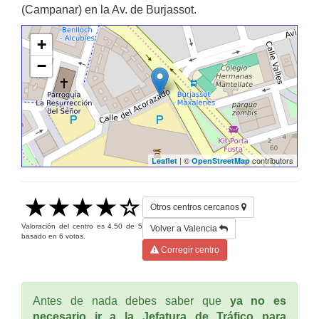
(Campanar) en la Av. de Burjassot.
+
−
| ©
contributors
Leaflet
OpenStreetMap
Otros centros cercanos
Valoración del centro es
4.50
de
5
Volver a Valencia
basado en
6
votos.
Corregir centro
Antes de nada debes saber que
ya no es
necesario ir a la Jefatura de Tráfico para