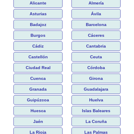
Alicante
Almería
Asturias
Ávila
Badajoz
Barcelona
Burgos
Cáceres
Cádiz
Cantabria
Castellón
Ceuta
Ciudad Real
Córdoba
Cuenca
Girona
Granada
Guadalajara
Guipúzcoa
Huelva
Huesca
Islas Baleares
Jaén
La Coruña
La Rioja
Las Palmas