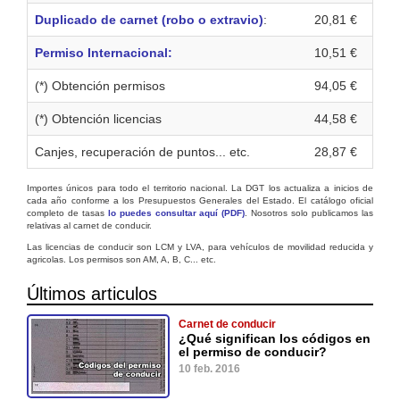
Duplicado de carnet (robo o extravio)
:
20,81 €
Permiso Internacional:
10,51 €
(*) Obtención permisos
94,05 €
(*) Obtención licencias
44,58 €
Canjes, recuperación de puntos... etc.
28,87 €
Importes únicos para todo el territorio nacional. La DGT los actualiza a inicios de
cada año conforme a los Presupuestos Generales del Estado. El catálogo oficial
completo de tasas
lo puedes consultar aquí (PDF)
. Nosotros solo publicamos las
relativas al carnet de conducir.
Las licencias de conducir son LCM y LVA, para vehículos de movilidad reducida y
agricolas. Los permisos son AM, A, B, C... etc.
Últimos articulos
Carnet de conducir
¿Qué significan los códigos en
el permiso de conducir?
10 feb. 2016