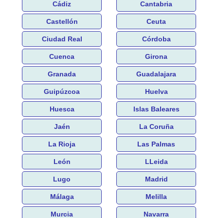
Cádiz
Cantabria
Castellón
Ceuta
Ciudad Real
Córdoba
Cuenca
Girona
Granada
Guadalajara
Guipúzcoa
Huelva
Huesca
Islas Baleares
Jaén
La Coruña
La Rioja
Las Palmas
León
LLeida
Lugo
Madrid
Málaga
Melilla
Murcia
Navarra