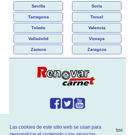
Sevilla
Soria
Tarragona
Teruel
Toledo
Valencia
Valladolid
Vizcaya
Zamora
Zaragoza
¿Que hacemos?
Las cookies de este sitio web se usan para
En
www.RenovarCarnet.com
Te contamos sobre
personalizar el contenido y los anuncios,