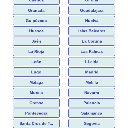
Granada
Guadalajara
Guipúzcoa
Huelva
Huesca
Islas Baleares
Jaén
La Coruña
La Rioja
Las Palmas
León
LLeida
Lugo
Madrid
Málaga
Melilla
Murcia
Navarra
Orense
Palencia
Pontevedra
Salamanca
Santa Cruz de T...
Segovia