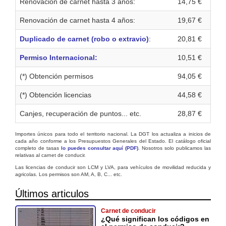
Renovación de carnet hasta 3 años:
14,75 €
Renovación de carnet hasta 4 años:
19,67 €
Duplicado de carnet (robo o extravio)
:
20,81 €
Permiso Internacional:
10,51 €
(*) Obtención permisos
94,05 €
(*) Obtención licencias
44,58 €
Canjes, recuperación de puntos... etc.
28,87 €
Importes únicos para todo el territorio nacional. La DGT los actualiza a inicios de
cada año conforme a los Presupuestos Generales del Estado. El catálogo oficial
completo de tasas
lo puedes consultar aquí (PDF)
. Nosotros solo publicamos las
relativas al carnet de conducir.
Las licencias de conducir son LCM y LVA, para vehículos de movilidad reducida y
agricolas. Los permisos son AM, A, B, C... etc.
Últimos articulos
Carnet de conducir
¿Qué significan los códigos en