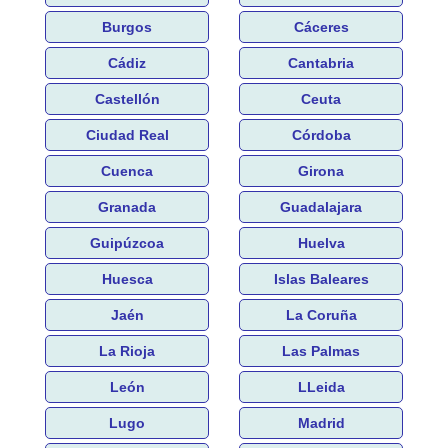
Burgos
Cáceres
Cádiz
Cantabria
Castellón
Ceuta
Ciudad Real
Córdoba
Cuenca
Girona
Granada
Guadalajara
Guipúzcoa
Huelva
Huesca
Islas Baleares
Jaén
La Coruña
La Rioja
Las Palmas
León
LLeida
Lugo
Madrid