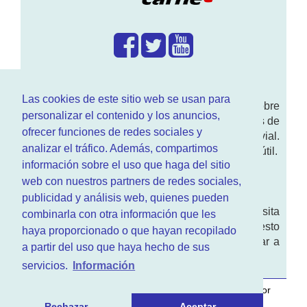
¿Que hacemos?
Las cookies de este sitio web se usan para
En
www.RenovarCarnet.com
Te contamos sobre
personalizar el contenido y los anuncios,
la
renovación del permiso
de conducir, noticias de
ofrecer funciones de redes sociales y
actualidad motor y sobre todo seguridad vial.
analizar el tráfico. Además, compartimos
Ademas tenemos todo tipo de información DGT útil.
información sobre el uso que haga del sitio
¿Quienes somos?
web con nuestros partners de redes sociales,
publicidad y análisis web, quienes pueden
Quieres saber quien mantiene la pagina, visita
combinarla con otra información que les
nuestra
sección de contacto
. Aquí tienes nuesto
haya proporcionado o que hayan recopilado
aviso legal
. Basicamente no queremos engañar a
a partir del uso que haya hecho de sus
nadie.
servicios.
Información
Este sitio web es desarrollado y mantenido con
por
www.azr.es
.
Rechazar
Aceptar