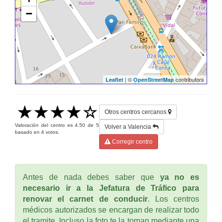
−
| ©
contributors
Leaflet
OpenStreetMap
Otros centros cercanos
Valoración del centro es
4.50
de
5
Volver a Valencia
basado en
4
votos.
Corregir centro
Antes de nada debes saber que
ya no es
necesario ir a la Jefatura de Tráfico para
renovar el carnet de conducir
. Los centros
médicos autorizados se encargan de realizar todo
el tramite. Incluso la foto te la toman mediante una